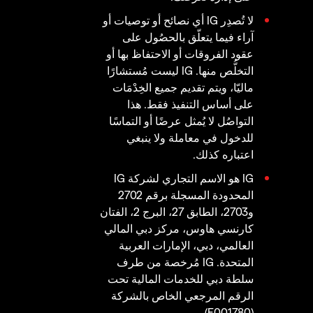
لا تُصدِر IG أي نصائح أو توصيات أو
آراء فيما يتعلّق بالحصُول على
عقود الفروقات أو الاحتفاظ بها أو
التخلُّص منها. IG ليست مُستشارًا
ماليّا، ويتم تقديم جميع الخِدْمَات
على أساس التنفيذ فقط. هذا
التواصُل لا يُمثل عرضًا أو التماسًا
للدخول في معاملة ولا ينبغي
اعتباره كذلك.
IG هو الاسم التجاري لشركة IG
المحدودة المسجلة برقم 2702
و2703، الطابق 27، البرج 2، الفتان
كارنسي هاوس، مركز دبي المالي
العالمي، دبي، الإمارات العربية
المتحدة. IG مُرخصة من طرف
سلطة دبي للخدمات المالية تحت
الرقم المرجعي الخاص بالشركة
(F001780).