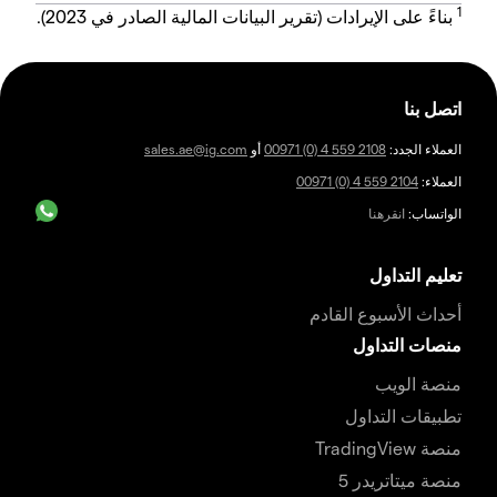
1
بناءً على الإيرادات (تقرير البيانات المالية الصادر في 2023).
اتصل بنا
العملاء الجدد:
00971 (0) 4 559 2108
أو
sales.ae@ig.com
العملاء:
00971 (0) 4 559 2104
الواتساب:
انقرهنا
تعليم التداول
أحداث الأسبوع القادم
منصات التداول
منصة الويب
تطبيقات التداول
منصة TradingView
منصة ميتاتريدر 5