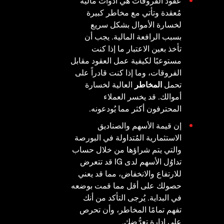
عقود الفروقات هي أدوات مالية
مُعقدة وتأتي مع مخاطر كبيرة
لخسارة الأموال بشكل سريع
بسبب الرافعة المالية. يجب أن
تأخذ بعين الاعتبار ما إذا كنت
مستوعبًا لكيفية عمل العقود مقابل
الفروقات، وما إذا كنت قادراً على
تحمل
المخاطر
العالية لخسارة
أموالك. قد يخسر العملاء
المحترفون أكثر مما يُودعونه.
إن قيمة الأسهم والصناديق
الاستثمارية المُتداولة في البورصة
والتي يتم شراؤها من خلال حساب
تداوُل الأسهم لدى IG قد تتعرض
للارتفاع والانخفاض، مما قد يعني
حصولك على أقل مما قمت بوضعه
في البداية. يُرجى التأكد من أنك
تفهم تمامًا المخاطر، وأن تحرص
على إدارة تعرُّضك.