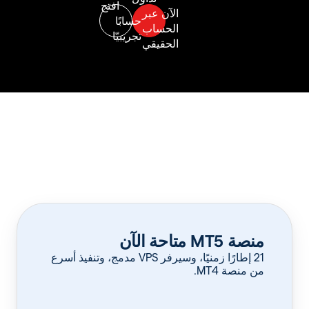
منصة MT5 متاحة الآن
‏21 إطارًا زمنيًا، وسيرفر VPS مدمج، وتنفيذ أسرع
من منصة MT4.