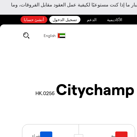
ر ما إذا كنت مستوعبًا لكيفية عمل العقود مقابل الفروقات، وما
الأكاديمية
الدعم
تسجيل الدخول
أنشئ حسابا
English
Citychamp 
0256.HK
بيع
شراء