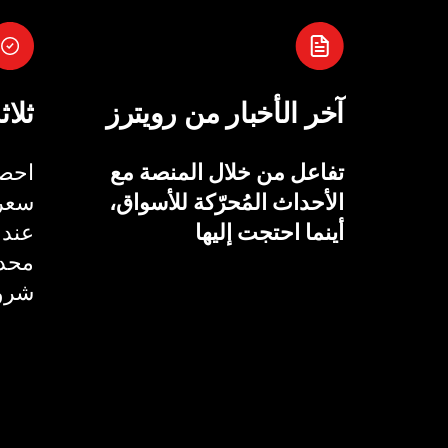
آخر الأخبار من رويترز
ثلاث
تفاعل من خلال المنصة مع
احصل
الأحداث المُحرّكة للأسواق،
سعر 
أينما احتجت إليها
عند 
محدد
شروط