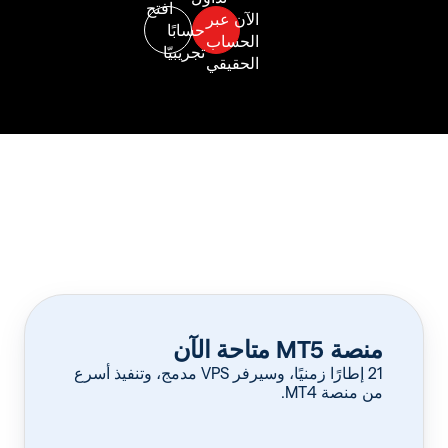
منصة MT5 متاحة الآن
‏21 إطارًا زمنيًا، وسيرفر VPS مدمج، وتنفيذ أسرع
من منصة MT4.