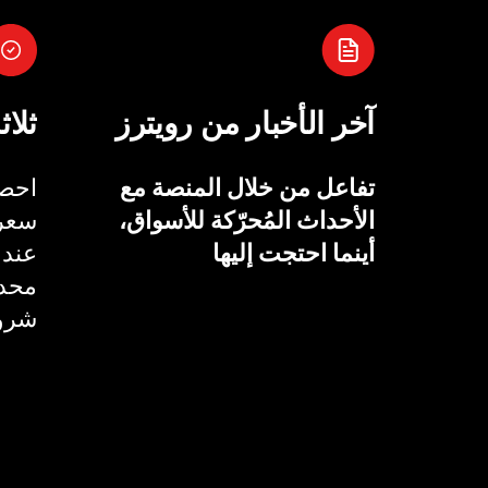
آخر الأخبار من رويترز
ثلاث
تفاعل من خلال المنصة مع
احصل
الأحداث المُحرّكة للأسواق،
سعر 
أينما احتجت إليها
عند 
محدد
شروط