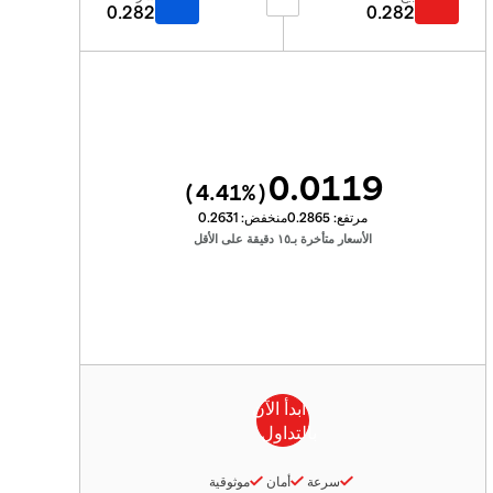
0.282
0.282
0.0119
4.41
%)
(
مرتفع:
0.2865
منخفض:
0.2631
الأسعار متأخرة بـ١٥ دقيقة على الأقل
سرعة
أمان
موثوقية