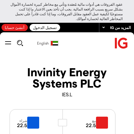
عقود الفروقات هي أدوات مالية مُعقدة وتأتي مع مخاطر كبيرة لخسارة الأموال
بشكل سريع بسبب الرافعة المالية. يجب أن تأخذ بعين الاعتبار ما إذا كنت
مستوعبًا لكيفية عمل العقود مقابل الفروقات، وما إذا كنت قادراً على تحمل
المخاطر العالية لخسارة أموالك.
المزيد من IG
تسجيل الدخول
أنشئ حسابا
English
Invinity Energy
Systems PLC
IES.L
بيع
شراء
22.5
22.5