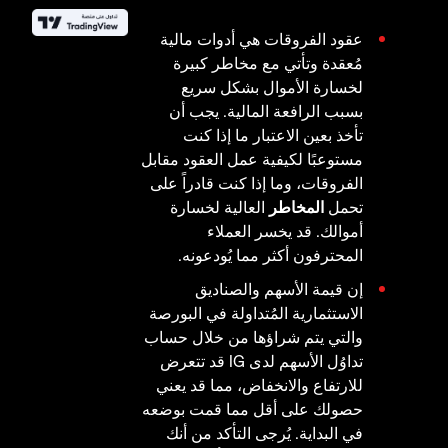
عقود الفروقات هي أدوات مالية
مُعقدة وتأتي مع مخاطر كبيرة
لخسارة الأموال بشكل سريع
بسبب الرافعة المالية. يجب أن
تأخذ بعين الاعتبار ما إذا كنت
مستوعبًا لكيفية عمل العقود مقابل
الفروقات، وما إذا كنت قادراً على
تحمل
المخاطر
العالية لخسارة
أموالك. قد يخسر العملاء
المحترفون أكثر مما يُودعونه.
إن قيمة الأسهم والصناديق
الاستثمارية المُتداولة في البورصة
والتي يتم شراؤها من خلال حساب
تداوُل الأسهم لدى IG قد تتعرض
للارتفاع والانخفاض، مما قد يعني
حصولك على أقل مما قمت بوضعه
في البداية. يُرجى التأكد من أنك