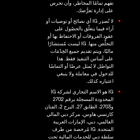
تفهم تمامًا المخاطر، وأن تحرص
على إدارة تعرُّضك.
لا تُصدِر IG أي نصائح أو توصيات أو
آراء فيما يتعلّق بالحصُول على
عقود الفروقات أو الاحتفاظ بها أو
التخلُّص منها. IG ليست مُستشارًا
ماليّا، ويتم تقديم جميع الخِدْمَات
على أساس التنفيذ فقط. هذا
التواصُل لا يُمثل عرضًا أو التماسًا
للدخول في معاملة ولا ينبغي
اعتباره كذلك.
IG هو الاسم التجاري لشركة IG
المحدودة المسجلة برقم 2702
و2703، الطابق 27، البرج 2، الفتان
كارنسي هاوس، مركز دبي المالي
العالمي، دبي، الإمارات العربية
المتحدة. IG مُرخصة من طرف
سلطة دبي للخدمات المالية تحت