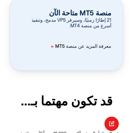
منصة MT5 متاحة الآن
‏21 إطارًا زمنيًا، وسيرفر VPS مدمج، وتنفيذ
أسرع من منصة MT4.
قد تكون مهتما بـ...