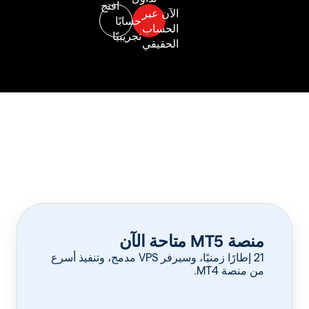
منصة MT5 متاحة الآن
‏21 إطارًا زمنيًا، وسيرفر VPS مدمج، وتنفيذ أسرع
من منصة MT4.