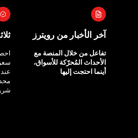
آخر الأخبار من رويترز
ثلاث
تفاعل من خلال المنصة مع
احصل
الأحداث المُحرّكة للأسواق،
سعر 
أينما احتجت إليها
عند 
محدد
شروط