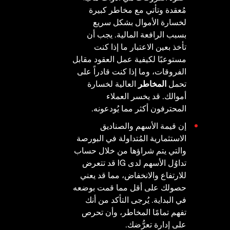
مُعقدة وتأتي مع مخاطر كبيرة
لخسارة الأموال بشكل سريع
بسبب الرافعة المالية. يجب أن
تأخذ بعين الاعتبار ما إذا كنت
مستوعبًا لكيفية عمل العقود مقابل
الفروقات، وما إذا كنت قادراً على
تحمل
المخاطر
العالية لخسارة
أموالك. قد يخسر العملاء
المحترفون أكثر مما يُودعونه.
إن قيمة الأسهم والصناديق
الاستثمارية المُتداولة في البورصة
والتي يتم شراؤها من خلال حساب
تداوُل الأسهم لدى IG قد تتعرض
للارتفاع والانخفاض، مما قد يعني
حصولك على أقل مما قمت بوضعه
في البداية. يُرجى التأكد من أنك
تفهم تمامًا المخاطر، وأن تحرص
على إدارة تعرُّضك.