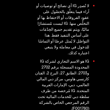
لا تُصدِر IG أي نصائح أو توصيات أو
آراء فيما يتعلّق بالحصُول على
عقود الفروقات أو الاحتفاظ بها أو
التخلُّص منها. IG ليست مُستشارًا
ماليّا، ويتم تقديم جميع الخِدْمَات
على أساس التنفيذ فقط. هذا
التواصُل لا يُمثل عرضًا أو التماسًا
للدخول في معاملة ولا ينبغي
اعتباره كذلك.
IG هو الاسم التجاري لشركة IG
المحدودة المسجلة برقم 2702
و2703، الطابق 27، البرج 2، الفتان
كارنسي هاوس، مركز دبي المالي
العالمي، دبي، الإمارات العربية
المتحدة. IG مُرخصة من طرف
سلطة دبي للخدمات المالية تحت
الرقم المرجعي الخاص بالشركة
(F001780).