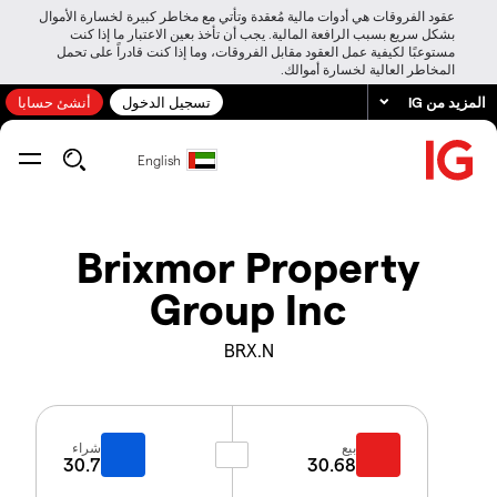
عقود الفروقات هي أدوات مالية مُعقدة وتأتي مع مخاطر كبيرة لخسارة الأموال
بشكل سريع بسبب الرافعة المالية. يجب أن تأخذ بعين الاعتبار ما إذا كنت
مستوعبًا لكيفية عمل العقود مقابل الفروقات، وما إذا كنت قادراً على تحمل
المخاطر العالية لخسارة أموالك.
المزيد من IG
تسجيل الدخول
أنشئ حسابا
English
Brixmor Property
Group Inc
BRX.N
بيع
شراء
30.7
30.68