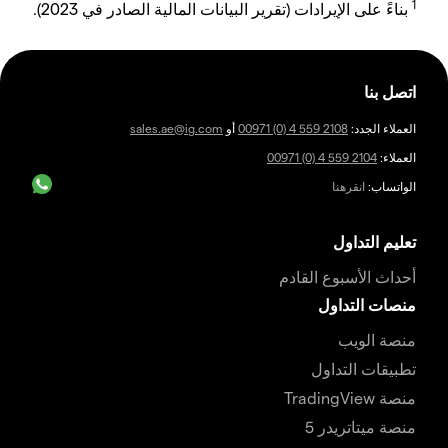
1
بناءً على الإيرادات (تقرير البيانات المالية الصادر في 2023).
اتصل بنا
العملاء الجدد:
00971 (0) 4 559 2108
أو
sales.ae@ig.com
العملاء:
00971 (0) 4 559 2104
الواتساب:
انقرهنا
تعليم التداول
أحداث الأسبوع القادم
منصات التداول
منصة الويب
تطبيقات التداول
منصة TradingView
منصة ميتاتريدر 5