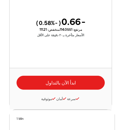
-0.66
%)
-0.58
(
مرتفع:
114.0551
منخفض:
111.21
الأسعار متأخرة بـ٢٠ دقيقة على الأقل
سرعة
أمان
موثوقية
1 Min