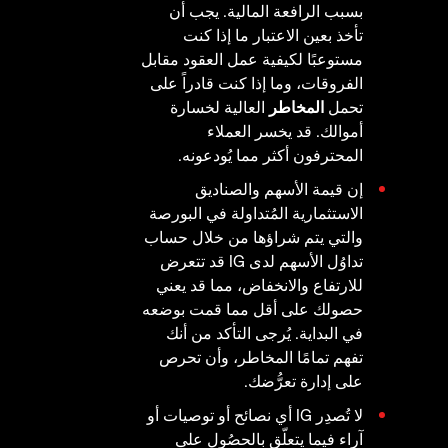
بسبب الرافعة المالية. يجب أن
تأخذ بعين الاعتبار ما إذا كنت
مستوعبًا لكيفية عمل العقود مقابل
الفروقات، وما إذا كنت قادراً على
تحمل
المخاطر
العالية لخسارة
أموالك. قد يخسر العملاء
المحترفون أكثر مما يُودعونه.
إن قيمة الأسهم والصناديق
الاستثمارية المُتداولة في البورصة
والتي يتم شراؤها من خلال حساب
تداوُل الأسهم لدى IG قد تتعرض
للارتفاع والانخفاض، مما قد يعني
حصولك على أقل مما قمت بوضعه
في البداية. يُرجى التأكد من أنك
تفهم تمامًا المخاطر، وأن تحرص
على إدارة تعرُّضك.
لا تُصدِر IG أي نصائح أو توصيات أو
آراء فيما يتعلّق بالحصُول على