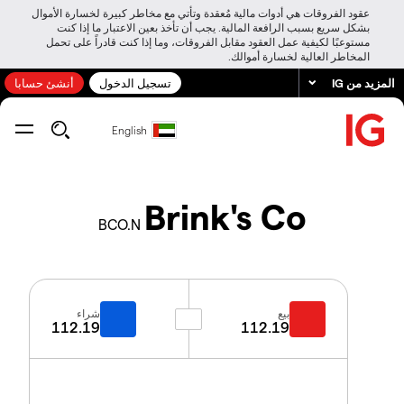
عقود الفروقات هي أدوات مالية مُعقدة وتأتي مع مخاطر كبيرة لخسارة الأموال
بشكل سريع بسبب الرافعة المالية. يجب أن تأخذ بعين الاعتبار ما إذا كنت
مستوعبًا لكيفية عمل العقود مقابل الفروقات، وما إذا كنت قادراً على تحمل
المخاطر العالية لخسارة أموالك.
المزيد من IG
تسجيل الدخول
أنشئ حسابا
English
Brink's Co
BCO.N
بيع
شراء
112.19
112.19