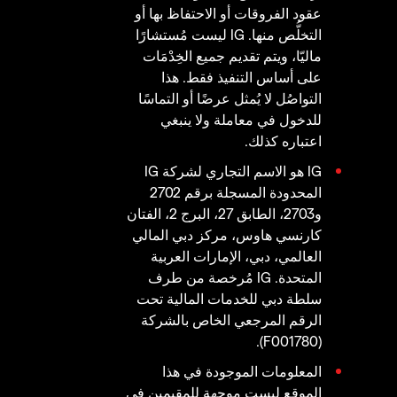
عقود الفروقات أو الاحتفاظ بها أو
التخلُّص منها. IG ليست مُستشارًا
ماليّا، ويتم تقديم جميع الخِدْمَات
على أساس التنفيذ فقط. هذا
التواصُل لا يُمثل عرضًا أو التماسًا
للدخول في معاملة ولا ينبغي
اعتباره كذلك.
IG هو الاسم التجاري لشركة IG
المحدودة المسجلة برقم 2702
و2703، الطابق 27، البرج 2، الفتان
كارنسي هاوس، مركز دبي المالي
العالمي، دبي، الإمارات العربية
المتحدة. IG مُرخصة من طرف
سلطة دبي للخدمات المالية تحت
الرقم المرجعي الخاص بالشركة
(F001780).
المعلومات الموجودة في هذا
الموقع ليست موجهة للمقيمين في