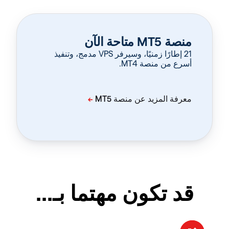
منصة MT5 متاحة الآن
‏21 إطارًا زمنيًا، وسيرفر VPS مدمج، وتنفيذ
أسرع من منصة MT4.
قد تكون مهتما بـ...