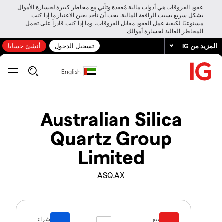
عقود الفروقات هي أدوات مالية مُعقدة وتأتي مع مخاطر كبيرة لخسارة الأموال
بشكل سريع بسبب الرافعة المالية. يجب أن تأخذ بعين الاعتبار ما إذا كنت
مستوعبًا لكيفية عمل العقود مقابل الفروقات، وما إذا كنت قادراً على تحمل
المخاطر العالية لخسارة أموالك.
المزيد من IG
تسجيل الدخول
أنشئ حسابا
English
Australian Silica
Quartz Group
Limited
ASQ.AX
بيع
شراء