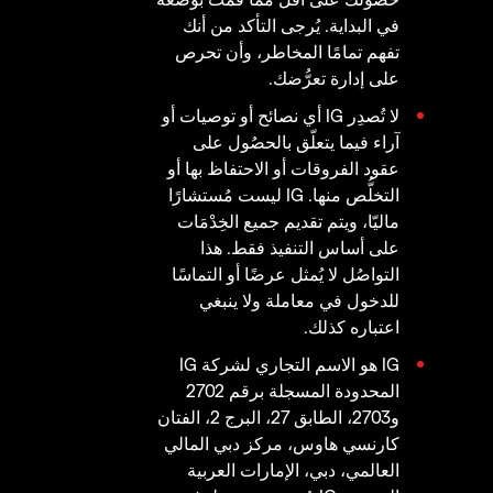
في البداية. يُرجى التأكد من أنك
تفهم تمامًا المخاطر، وأن تحرص
على إدارة تعرُّضك.
لا تُصدِر IG أي نصائح أو توصيات أو
آراء فيما يتعلّق بالحصُول على
عقود الفروقات أو الاحتفاظ بها أو
التخلُّص منها. IG ليست مُستشارًا
ماليّا، ويتم تقديم جميع الخِدْمَات
على أساس التنفيذ فقط. هذا
التواصُل لا يُمثل عرضًا أو التماسًا
للدخول في معاملة ولا ينبغي
اعتباره كذلك.
IG هو الاسم التجاري لشركة IG
المحدودة المسجلة برقم 2702
و2703، الطابق 27، البرج 2، الفتان
كارنسي هاوس، مركز دبي المالي
العالمي، دبي، الإمارات العربية