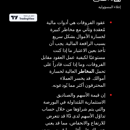
إخلاء المسؤولية
عقود الفروقات هي أدوات مالية
مُعقدة وتأتي مع مخاطر كبيرة
لخسارة الأموال بشكل سريع
بسبب الرافعة المالية. يجب أن
تأخذ بعين الاعتبار ما إذا كنت
مستوعبًا لكيفية عمل العقود مقابل
الفروقات، وما إذا كنت قادراً على
تحمل
المخاطر
العالية لخسارة
أموالك. قد يخسر العملاء
المحترفون أكثر مما يُودعونه.
إن قيمة الأسهم والصناديق
الاستثمارية المُتداولة في البورصة
والتي يتم شراؤها من خلال حساب
تداوُل الأسهم لدى IG قد تتعرض
للارتفاع والانخفاض، مما قد يعني
حصولك على أقل مما قمت بوضعه