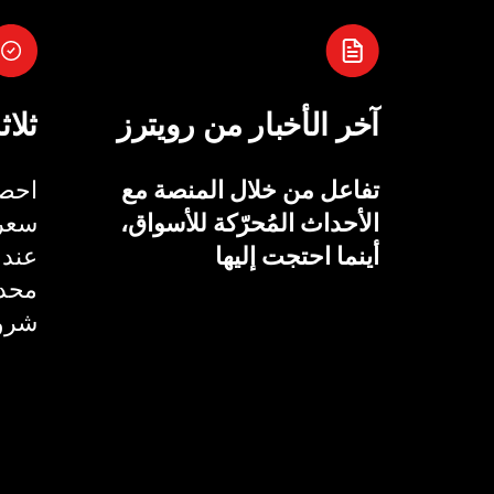
آخر الأخبار من رويترز
ثلاث
تفاعل من خلال المنصة مع
احصل
الأحداث المُحرّكة للأسواق،
سعر 
أينما احتجت إليها
عند 
محدد
شروط