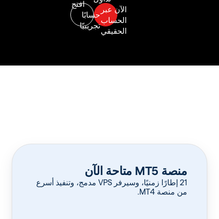
منصة MT5 متاحة الآن
‏21 إطارًا زمنيًا، وسيرفر VPS مدمج، وتنفيذ أسرع
من منصة MT4.