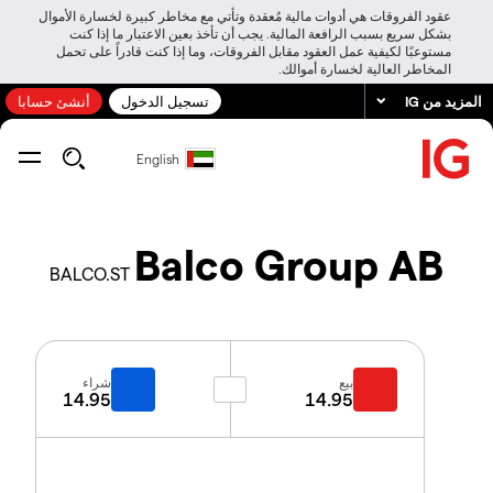
عقود الفروقات هي أدوات مالية مُعقدة وتأتي مع مخاطر كبيرة لخسارة الأموال
بشكل سريع بسبب الرافعة المالية. يجب أن تأخذ بعين الاعتبار ما إذا كنت
مستوعبًا لكيفية عمل العقود مقابل الفروقات، وما إذا كنت قادراً على تحمل
المخاطر العالية لخسارة أموالك.
المزيد من IG
تسجيل الدخول
أنشئ حسابا
English
Balco Group AB
BALCO.ST
بيع
شراء
14.95
14.95