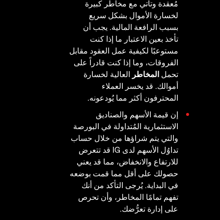
مُعقدة وتأتي مع مخاطر كبيرة
لخسارة الأموال بشكل سريع
بسبب الرافعة المالية. يجب أن
تأخذ بعين الاعتبار ما إذا كنت
مستوعبًا لكيفية عمل العقود مقابل
الفروقات، وما إذا كنت قادراً على
تحمل
المخاطر
العالية لخسارة
أموالك. قد يخسر العملاء
المحترفون أكثر مما يُودعونه.
إن قيمة الأسهم والصناديق
الاستثمارية المُتداولة في البورصة
والتي يتم شراؤها من خلال حساب
تداوُل الأسهم لدى IG قد تتعرض
للارتفاع والانخفاض، مما قد يعني
حصولك على أقل مما قمت بوضعه
في البداية. يُرجى التأكد من أنك
تفهم تمامًا المخاطر، وأن تحرص
على إدارة تعرُّضك.