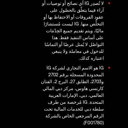
لا تُصدِر IG أي نصائح أو توصيات أو
آراء فيما يتعلّق بالحصُول على
عقود الفروقات أو الاحتفاظ بها أو
التخلُّص منها. IG ليست مُستشارًا
ماليّا، ويتم تقديم جميع الخِدْمَات
على أساس التنفيذ فقط. هذا
التواصُل لا يُمثل عرضًا أو التماسًا
للدخول في معاملة ولا ينبغي
اعتباره كذلك.
IG هو الاسم التجاري لشركة IG
المحدودة المسجلة برقم 2702
و2703، الطابق 27، البرج 2، الفتان
كارنسي هاوس، مركز دبي المالي
العالمي، دبي، الإمارات العربية
المتحدة. IG مُرخصة من طرف
سلطة دبي للخدمات المالية تحت
الرقم المرجعي الخاص بالشركة
(F001780).