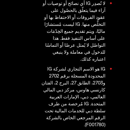
لا تُصدِر IG أي نصائح أو توصيات أو
آراء فيما يتعلّق بالحصُول على
عقود الفروقات أو الاحتفاظ بها أو
التخلُّص منها. IG ليست مُستشارًا
ماليّا، ويتم تقديم جميع الخِدْمَات
على أساس التنفيذ فقط. هذا
التواصُل لا يُمثل عرضًا أو التماسًا
للدخول في معاملة ولا ينبغي
اعتباره كذلك.
IG هو الاسم التجاري لشركة IG
المحدودة المسجلة برقم 2702
و2703، الطابق 27، البرج 2، الفتان
كارنسي هاوس، مركز دبي المالي
العالمي، دبي، الإمارات العربية
المتحدة. IG مُرخصة من طرف
سلطة دبي للخدمات المالية تحت
الرقم المرجعي الخاص بالشركة
(F001780).