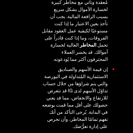
مُعقدة وتأتي مع مخاطر كبيرة
لخسارة الأموال بشكل سريع
بسبب الرافعة المالية. يجب أن
تأخذ بعين الاعتبار ما إذا كنت
مستوعبًا لكيفية عمل العقود مقابل
الفروقات، وما إذا كنت قادراً على
تحمل
المخاطر
العالية لخسارة
أموالك. قد يخسر العملاء
المحترفون أكثر مما يُودعونه.
إن قيمة الأسهم والصناديق
الاستثمارية المُتداولة في البورصة
والتي يتم شراؤها من خلال حساب
تداوُل الأسهم لدى IG قد تتعرض
للارتفاع والانخفاض، مما قد يعني
حصولك على أقل مما قمت بوضعه
في البداية. يُرجى التأكد من أنك
تفهم تمامًا المخاطر، وأن تحرص
على إدارة تعرُّضك.