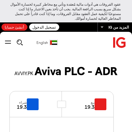
عقود الفروقات هي أدوات مالية مُعقدة وتأتي مع مخاطر كبيرة لخسارة الأموال
بشكل سريع بسبب الرافعة المالية. يجب أن تأخذ بعين الاعتبار ما إذا كنت
مستوعبًا لكيفية عمل العقود مقابل الفروقات، وما إذا كنت قادراً على تحمل
المخاطر العالية لخسارة أموالك.
المزيد من IG
تسجيل الدخول
أنشئ حسابا
English
Aviva PLC - ADR
AVVIY.PK
بيع
شراء
19.3
19.3