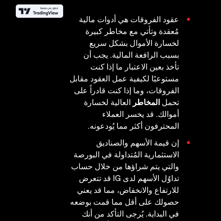
عقود الفروقات هي أدوات مالية
مُعقدة وتأتي مع مخاطر كبيرة
لخسارة الأموال بشكل سريع
بسبب الرافعة المالية. يجب أن
تأخذ بعين الاعتبار ما إذا كنت
مستوعبًا لكيفية عمل العقود مقابل
الفروقات، وما إذا كنت قادراً على
تحمل
المخاطر
العالية لخسارة
أموالك. قد يخسر العملاء
المحترفون أكثر مما يُودعونه.
إن قيمة الأسهم والصناديق
الاستثمارية المُتداولة في البورصة
والتي يتم شراؤها من خلال حساب
تداوُل الأسهم لدى IG قد تتعرض
للارتفاع والانخفاض، مما قد يعني
حصولك على أقل مما قمت بوضعه
في البداية. يُرجى التأكد من أنك