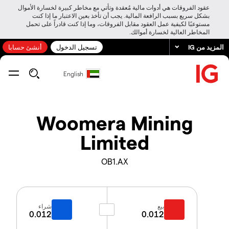
عقود الفروقات هي أدوات مالية مُعقدة وتأتي مع مخاطر كبيرة لخسارة الأموال
بشكل سريع بسبب الرافعة المالية. يجب أن تأخذ بعين الاعتبار ما إذا كنت
مستوعبًا لكيفية عمل العقود مقابل الفروقات، وما إذا كنت قادراً على تحمل
المخاطر العالية لخسارة أموالك.
المزيد من IG
تسجيل الدخول
أنشئ حسابا
English
Woomera Mining
Limited
OB1.AX
بيع
شراء
0.012
0.012