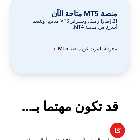
منصة MT5 متاحة الآن
‏21 إطارًا زمنيًا، وسيرفر VPS مدمج، وتنفيذ
أسرع من منصة MT4.
قد تكون مهتما بـ...