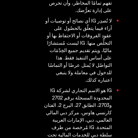
تفهم تمامًا المخاطر، وأن تحرص
على إدارة تعرُّضك.
لا تُصدِر IG أي نصائح أو توصيات أو
آراء فيما يتعلّق بالحصُول على
عقود الفروقات أو الاحتفاظ بها أو
التخلُّص منها. IG ليست مُستشارًا
ماليّا، ويتم تقديم جميع الخِدْمَات
على أساس التنفيذ فقط. هذا
التواصُل لا يُمثل عرضًا أو التماسًا
للدخول في معاملة ولا ينبغي
اعتباره كذلك.
IG هو الاسم التجاري لشركة IG
المحدودة المسجلة برقم 2702
و2703، الطابق 27، البرج 2، الفتان
كارنسي هاوس، مركز دبي المالي
العالمي، دبي، الإمارات العربية
المتحدة. IG مُرخصة من طرف
سلطة دبي للخدمات المالية تحت