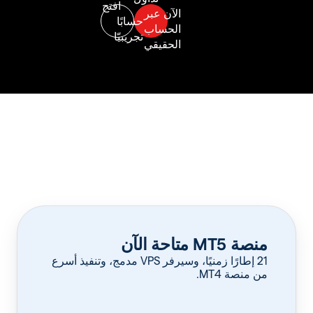
منصة MT5 متاحة الآن
‏21 إطارًا زمنيًا، وسيرفر VPS مدمج، وتنفيذ أسرع
من منصة MT4.