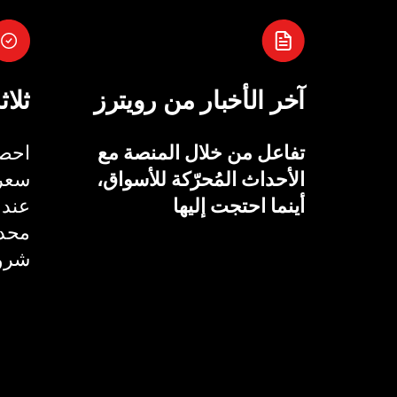
آخر الأخبار من رويترز
ثلاث
تفاعل من خلال المنصة مع
احصل
الأحداث المُحرّكة للأسواق،
سعر 
أينما احتجت إليها
عند 
محدد
شروط