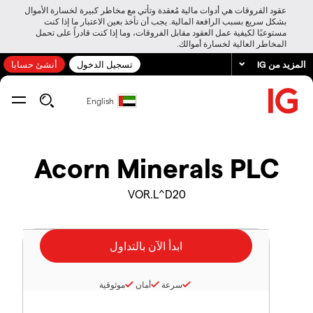
عقود الفروقات هي أدوات مالية مُعقدة وتأتي مع مخاطر كبيرة لخسارة الأموال
بشكل سريع بسبب الرافعة المالية. يجب أن تأخذ بعين الاعتبار ما إذا كنت
مستوعبًا لكيفية عمل العقود مقابل الفروقات، وما إذا كنت قادراً على تحمل
المخاطر العالية لخسارة أموالك.
المزيد من IG
تسجيل الدخول
أنشئ حسابا
English
Acorn Minerals PLC
VOR.L^D20
سرعة
أمان
موثوقية