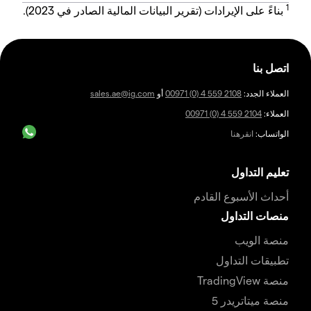
1
بناءً على الإيرادات (تقرير البيانات المالية الصادر في 2023).
اتصل بنا
العملاء الجدد:
00971 (0) 4 559 2108
أو
sales.ae@ig.com
العملاء:
00971 (0) 4 559 2104
الواتساب:
انقرهنا
تعليم التداول
أحداث الأسبوع القادم
منصات التداول
منصة الويب
تطبيقات التداول
منصة TradingView
منصة ميتاتريدر 5