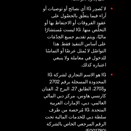
لا تُصدِر IG أي نصائح أو توصيات أو
آراء فيما يتعلّق بالحصُول على
عقود الفروقات أو الاحتفاظ بها أو
التخلُّص منها. IG ليست مُستشارًا
ماليّا، ويتم تقديم جميع الخِدْمَات
على أساس التنفيذ فقط. هذا
التواصُل لا يُمثل عرضًا أو التماسًا
للدخول في معاملة ولا ينبغي
اعتباره كذلك.
IG هو الاسم التجاري لشركة IG
المحدودة المسجلة برقم 2702
و2703، الطابق 27، البرج 2، الفتان
كارنسي هاوس، مركز دبي المالي
العالمي، دبي، الإمارات العربية
المتحدة. IG مُرخصة من طرف
سلطة دبي للخدمات المالية تحت
الرقم المرجعي الخاص بالشركة
(F001780).