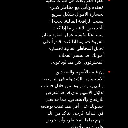
عقود الفروقات هي أدوات مالية
مُعقدة وتأتي مع مخاطر كبيرة
لخسارة الأموال بشكل سريع
بسبب الرافعة المالية. يجب أن
تأخذ بعين الاعتبار ما إذا كنت
مستوعبًا لكيفية عمل العقود مقابل
الفروقات، وما إذا كنت قادراً على
تحمل
المخاطر
العالية لخسارة
أموالك. قد يخسر العملاء
المحترفون أكثر مما يُودعونه.
إن قيمة الأسهم والصناديق
الاستثمارية المُتداولة في البورصة
والتي يتم شراؤها من خلال حساب
تداوُل الأسهم لدى IG قد تتعرض
للارتفاع والانخفاض، مما قد يعني
حصولك على أقل مما قمت بوضعه
في البداية. يُرجى التأكد من أنك
تفهم تمامًا المخاطر، وأن تحرص
على إدارة تعرُّضك.