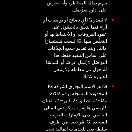
تفهم تمامًا المخاطر، وأن تحرص
على إدارة تعرُّضك.
لا تُصدِر IG أي نصائح أو توصيات أو
آراء فيما يتعلّق بالحصُول على
عقود الفروقات أو الاحتفاظ بها أو
التخلُّص منها. IG ليست مُستشارًا
ماليّا، ويتم تقديم جميع الخِدْمَات
على أساس التنفيذ فقط. هذا
التواصُل لا يُمثل عرضًا أو التماسًا
للدخول في معاملة ولا ينبغي
اعتباره كذلك.
IG هو الاسم التجاري لشركة IG
المحدودة المسجلة برقم 2702
و2703، الطابق 27، البرج 2، الفتان
كارنسي هاوس، مركز دبي المالي
العالمي، دبي، الإمارات العربية
المتحدة. IG مُرخصة من طرف
سلطة دبي للخدمات المالية تحت