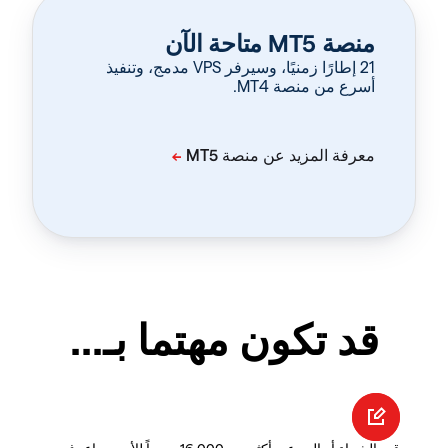
منصة MT5 متاحة الآن
‏21 إطارًا زمنيًا، وسيرفر VPS مدمج، وتنفيذ
أسرع من منصة MT4.
قد تكون مهتما بـ...