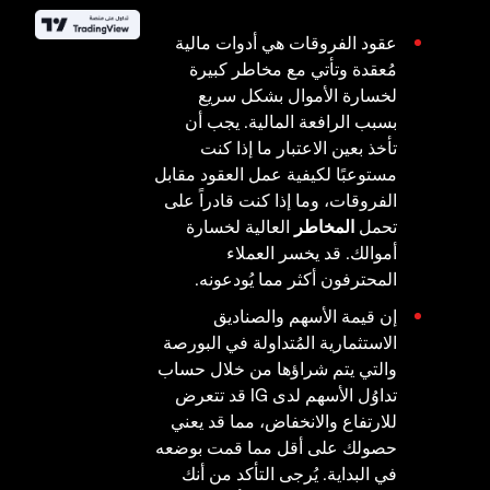
عقود الفروقات هي أدوات مالية
مُعقدة وتأتي مع مخاطر كبيرة
لخسارة الأموال بشكل سريع
بسبب الرافعة المالية. يجب أن
تأخذ بعين الاعتبار ما إذا كنت
مستوعبًا لكيفية عمل العقود مقابل
الفروقات، وما إذا كنت قادراً على
تحمل
المخاطر
العالية لخسارة
أموالك. قد يخسر العملاء
المحترفون أكثر مما يُودعونه.
إن قيمة الأسهم والصناديق
الاستثمارية المُتداولة في البورصة
والتي يتم شراؤها من خلال حساب
تداوُل الأسهم لدى IG قد تتعرض
للارتفاع والانخفاض، مما قد يعني
حصولك على أقل مما قمت بوضعه
في البداية. يُرجى التأكد من أنك