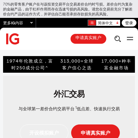
70%的零售客户账户在与该投资交易平台交易差价合约时亏损。差价合约为复杂
的金融产品，由于杠杆作用而存在迅速亏损的高风险。请您在交易前充分了解差
价合约产品的运作方式，并评估自己能否承担存款损失的高风险。
更多IG内容
登录
简体中文
申请真实账户
1974年伦敦成立，富
313,000+全球
17,000+种丰
时250成分公司^
客户信心之选
富金融市场
外汇交易
1
与全球第一差价合约交易平台
低点差、快速执行交易
开设模拟账户
申请真实账户