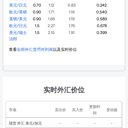
美元/日元
0.70
1.12
0.83
0.242
欧元/英镑
0.90
1.71
1.19
0.540
英镑/美元
0.90
1.66
1.19
0.589
欧元/日元
1.5
2.27
1.76
0.678
美元/瑞士
1.5
2.15
1.91
0.399
法郎
查看
全部外汇货币对列表
以及实时价位
实时外汇价位
更新时
市场
卖出价
买入价
变动值
间
现货 外汇 美元/加元
-
-
-
-