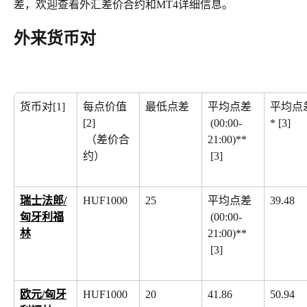
差，欢迎查看外汇差价合约和MT4详细信息。
外来货币对
货币对[1]
每点价值
最低点差
平均点差
平均点
[2]
 (00:00-
* [3]
 （差价合
21:00)**
约）
 [3]
瑞士法郎/
HUF1000
25
平均点差
39.48
匈牙利福
 (00:00-
林
21:00)**
 [3]
欧元/匈牙
HUF1000
20
41.86
50.94