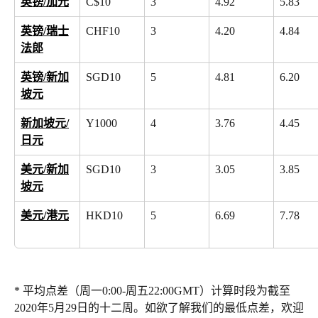
英镑/加元
C$10
3
4.92
5.83
英镑/瑞士
CHF10
3
4.20
4.84
法郎
英镑/新加
SGD10
5
4.81
6.20
坡元
新加坡元/
Y1000
4
3.76
4.45
日元
美元/新加
SGD10
3
3.05
3.85
坡元
美元/港元
HKD10
5
6.69
7.78
* 平均点差（周一0:00-周五22:00GMT）计算时段为截至
2020年5月29日的十二周。如欲了解我们的最低点差，欢迎