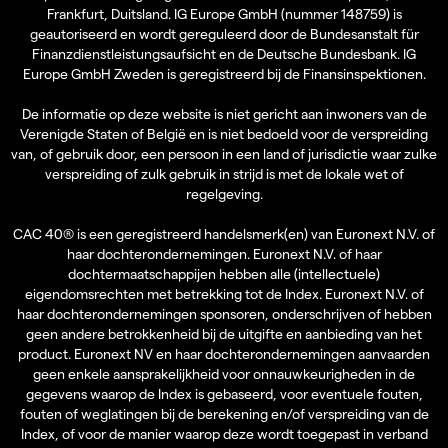
Frankfurt, Duitsland. IG Europe GmbH (nummer 148759) is
geautoriseerd en wordt gereguleerd door de Bundesanstalt für
Finanzdienstleistungsaufsicht en de Deutsche Bundesbank. IG
Europe GmbH Zweden is geregistreerd bij de Finansinspektionen.
De informatie op deze website is niet gericht aan inwoners van de
Verenigde Staten of België en is niet bedoeld voor de verspreiding
van, of gebruik door, een persoon in een land of jurisdictie waar zulke
verspreiding of zulk gebruik in strijd is met de lokale wet of
regelgeving.
CAC 40® is een geregistreerd handelsmerk(en) van Euronext N.V. of
haar dochterondernemingen. Euronext N.V. of haar
dochtermaatschappijen hebben alle (intellectuele)
eigendomsrechten met betrekking tot de Index. Euronext N.V. of
haar dochterondernemingen sponsoren, onderschrijven of hebben
geen andere betrokkenheid bij de uitgifte en aanbieding van het
product. Euronext NV en haar dochterondernemingen aanvaarden
geen enkele aansprakelijkheid voor onnauwkeurigheden in de
gegevens waarop de Index is gebaseerd, voor eventuele fouten,
fouten of weglatingen bij de berekening en/of verspreiding van de
Index, of voor de manier waarop deze wordt toegepast in verband