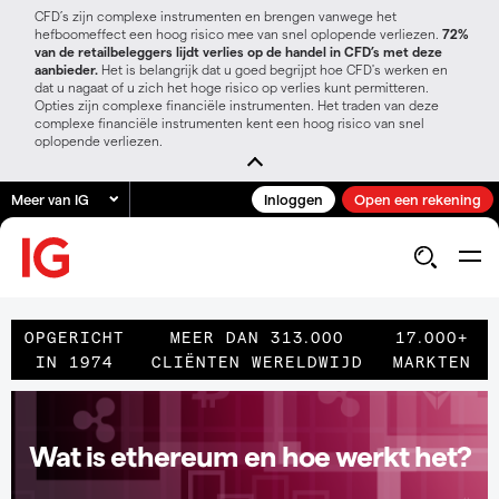
CFD’s zijn complexe instrumenten en brengen vanwege het
hefboomeffect een hoog risico mee van snel oplopende verliezen.
72%
van de retailbeleggers lijdt verlies op de handel in CFD’s met deze
aanbieder.
Het is belangrijk dat u goed begrijpt hoe CFD's werken en
dat u nagaat of u zich het hoge risico op verlies kunt permitteren.
Opties zijn complexe financiële instrumenten. Het traden van deze
complexe financiële instrumenten kent een hoog risico van snel
oplopende verliezen.
Meer van IG
Inloggen
Open een rekening
OPGERICHT
MEER DAN 313.000
17.000+
IN 1974
CLIËNTEN WERELDWIJD
MARKTEN
Wat is ethereum en hoe werkt het?