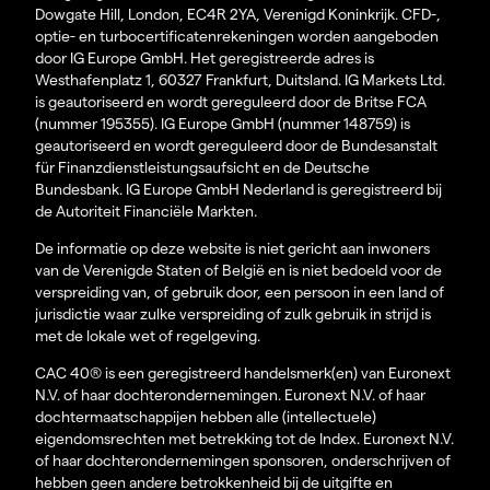
Dowgate Hill, London, EC4R 2YA, Verenigd Koninkrijk. CFD-,
optie- en turbocertificatenrekeningen worden aangeboden
door IG Europe GmbH. Het geregistreerde adres is
Westhafenplatz 1, 60327 Frankfurt, Duitsland. IG Markets Ltd.
is geautoriseerd en wordt gereguleerd door de Britse FCA
(nummer 195355). IG Europe GmbH (nummer 148759) is
geautoriseerd en wordt gereguleerd door de Bundesanstalt
für Finanzdienstleistungsaufsicht en de Deutsche
Bundesbank. IG Europe GmbH Nederland is geregistreerd bij
de Autoriteit Financiële Markten.
De informatie op deze website is niet gericht aan inwoners
van de Verenigde Staten of België en is niet bedoeld voor de
verspreiding van, of gebruik door, een persoon in een land of
jurisdictie waar zulke verspreiding of zulk gebruik in strijd is
met de lokale wet of regelgeving.
CAC 40® is een geregistreerd handelsmerk(en) van Euronext
N.V. of haar dochterondernemingen. Euronext N.V. of haar
dochtermaatschappijen hebben alle (intellectuele)
eigendomsrechten met betrekking tot de Index. Euronext N.V.
of haar dochterondernemingen sponsoren, onderschrijven of
hebben geen andere betrokkenheid bij de uitgifte en