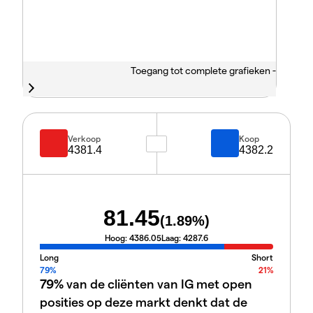
Toegang tot complete grafieken -
Verkoop
Koop
4381.4
4382.2
81.45
(
1.89
%)
Hoog:
4386.05
Laag:
4287.6
Long
Short
79%
21%
79%
van de cliënten van IG met open
posities op deze markt denkt dat de