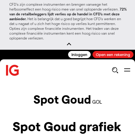
CFD’s zijn complexe instrumenten en brengen vanwege het
hefboomeffect een hoog risico mee van snel oplopende verliezen.
72%
van de retailbeleggers lijdt verlies op de handel in CFD’s met deze
aanbieder.
Het is belangrijk dat u goed begrijpt hoe CFD's werken en
dat u nagaat of u zich het hoge risico op verlies kunt permitteren.
Opties zijn complexe financiële instrumenten. Het traden van deze
complexe financiële instrumenten kent een hoog risico van snel
oplopende verliezen.
Inloggen
Open een rekening
Spot Goud
GOL
Spot Goud grafiek