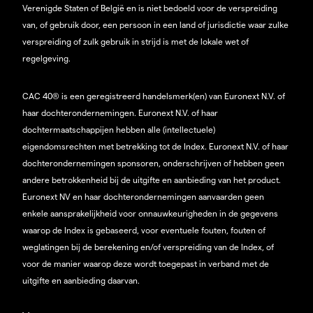
Verenigde Staten of België en is niet bedoeld voor de verspreiding
van, of gebruik door, een persoon in een land of jurisdictie waar zulke
verspreiding of zulk gebruik in strijd is met de lokale wet of
regelgeving.
CAC 40® is een geregistreerd handelsmerk(en) van Euronext N.V. of
haar dochterondernemingen. Euronext N.V. of haar
dochtermaatschappijen hebben alle (intellectuele)
eigendomsrechten met betrekking tot de Index. Euronext N.V. of haar
dochterondernemingen sponsoren, onderschrijven of hebben geen
andere betrokkenheid bij de uitgifte en aanbieding van het product.
Euronext NV en haar dochterondernemingen aanvaarden geen
enkele aansprakelijkheid voor onnauwkeurigheden in de gegevens
waarop de Index is gebaseerd, voor eventuele fouten, fouten of
weglatingen bij de berekening en/of verspreiding van de Index, of
voor de manier waarop deze wordt toegepast in verband met de
uitgifte en aanbieding daarvan.