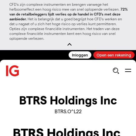
CFD’s zijn complexe instrumenten en brengen vanwege het
hefboomeffect een hoog risico mee van snel oplopende verliezen.
72%
van de retailbeleggers lijdt verlies op de handel in CFD’s met deze
aanbieder.
Het is belangrijk dat u goed begrijpt hoe CFD's werken en
dat u nagaat of u zich het hoge risico op verlies kunt permitteren.
Opties zijn complexe financiële instrumenten. Het traden van deze
complexe financiële instrumenten kent een hoog risico van snel
oplopende verliezen.
Inloggen
Open een rekening
BTRS Holdings Inc
BTRS.O^L22
BTRS Holdings Inc