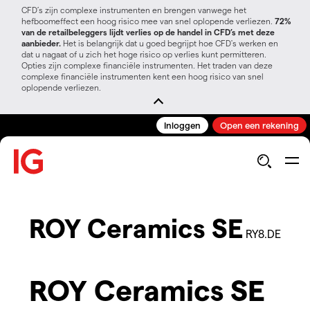
CFD’s zijn complexe instrumenten en brengen vanwege het
hefboomeffect een hoog risico mee van snel oplopende verliezen.
72%
van de retailbeleggers lijdt verlies op de handel in CFD’s met deze
aanbieder.
Het is belangrijk dat u goed begrijpt hoe CFD's werken en
dat u nagaat of u zich het hoge risico op verlies kunt permitteren.
Opties zijn complexe financiële instrumenten. Het traden van deze
complexe financiële instrumenten kent een hoog risico van snel
oplopende verliezen.
Inloggen
Open een rekening
ROY Ceramics SE
RY8.DE
ROY Ceramics SE