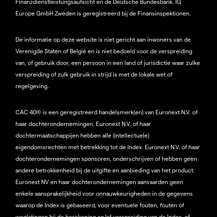
Finanzdienstleistungsaufsicht en de Deutsche Bundesbank. IG
Europe GmbH Zweden is geregistreerd bij de Finansinspektionen.
De informatie op deze website is niet gericht aan inwoners van de
Verenigde Staten of België en is niet bedoeld voor de verspreiding
van, of gebruik door, een persoon in een land of jurisdictie waar zulke
verspreiding of zulk gebruik in strijd is met de lokale wet of
regelgeving.
CAC 40® is een geregistreerd handelsmerk(en) van Euronext N.V. of
haar dochterondernemingen. Euronext N.V. of haar
dochtermaatschappijen hebben alle (intellectuele)
eigendomsrechten met betrekking tot de Index. Euronext N.V. of haar
dochterondernemingen sponsoren, onderschrijven of hebben geen
andere betrokkenheid bij de uitgifte en aanbieding van het product.
Euronext NV en haar dochterondernemingen aanvaarden geen
enkele aansprakelijkheid voor onnauwkeurigheden in de gegevens
waarop de Index is gebaseerd, voor eventuele fouten, fouten of
weglatingen bij de berekening en/of verspreiding van de Index, of