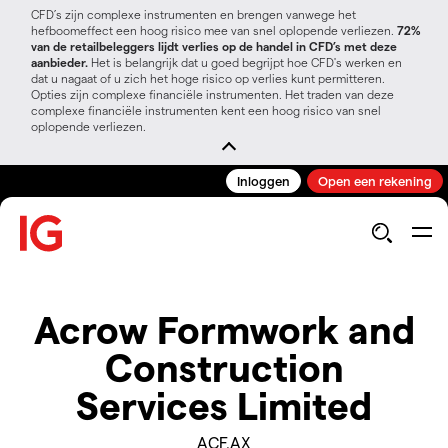
CFD’s zijn complexe instrumenten en brengen vanwege het
hefboomeffect een hoog risico mee van snel oplopende verliezen.
72%
van de retailbeleggers lijdt verlies op de handel in CFD’s met deze
aanbieder.
Het is belangrijk dat u goed begrijpt hoe CFD's werken en
dat u nagaat of u zich het hoge risico op verlies kunt permitteren.
Opties zijn complexe financiële instrumenten. Het traden van deze
complexe financiële instrumenten kent een hoog risico van snel
oplopende verliezen.
Inloggen
Open een rekening
Acrow Formwork and
Construction
Services Limited
ACF.AX