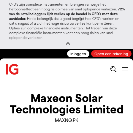
CFD’s zijn complexe instrumenten en brengen vanwege het
hefboomeffect een hoog risico mee van snel oplopende verliezen.
72%
van de retailbeleggers lijdt verlies op de handel in CFD’s met deze
aanbieder.
Het is belangrijk dat u goed begrijpt hoe CFD's werken en
dat u nagaat of u zich het hoge risico op verlies kunt permitteren.
Opties zijn complexe financiële instrumenten. Het traden van deze
complexe financiële instrumenten kent een hoog risico van snel
oplopende verliezen.
Inloggen
Open een rekening
Maxeon Solar
Technologies Limited
MAXNQ.PK