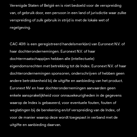
Verenigde Staten of België en is niet bedoeld voor de verspreiding
van, of gebruik door, een persoon in een land of jurisdictie waar zulke
verspreiding of zulk gebruik in strijd is met de lokale wet of
regelgeving.
CAC 40® is een geregistreerd handelsmerk(en) van Euronext N.V. of
haar dochterondernemingen. Euronext N.V. of haar
dochtermaatschappijen hebben alle (intellectuele)
eigendomsrechten met betrekking tot de Index. Euronext N.V. of haar
dochterondernemingen sponsoren, onderschrijven of hebben geen
andere betrokkenheid bij de uitgifte en aanbieding van het product.
Euronext NV en haar dochterondernemingen aanvaarden geen
enkele aansprakelijkheid voor onnauwkeurigheden in de gegevens
waarop de Index is gebaseerd, voor eventuele fouten, fouten of
weglatingen bij de berekening en/of verspreiding van de Index, of
voor de manier waarop deze wordt toegepast in verband met de
uitgifte en aanbieding daarvan.