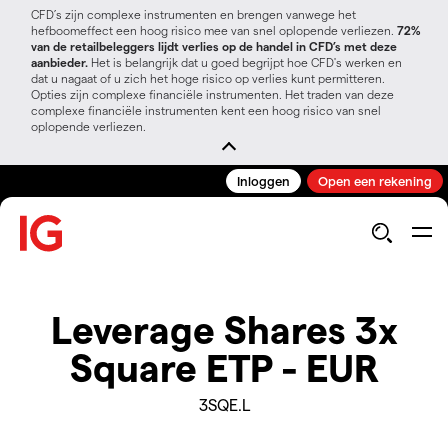
CFD’s zijn complexe instrumenten en brengen vanwege het
hefboomeffect een hoog risico mee van snel oplopende verliezen.
72%
van de retailbeleggers lijdt verlies op de handel in CFD’s met deze
aanbieder.
Het is belangrijk dat u goed begrijpt hoe CFD's werken en
dat u nagaat of u zich het hoge risico op verlies kunt permitteren.
Opties zijn complexe financiële instrumenten. Het traden van deze
complexe financiële instrumenten kent een hoog risico van snel
oplopende verliezen.
Inloggen
Open een rekening
Leverage Shares 3x
Square ETP - EUR
3SQE.L