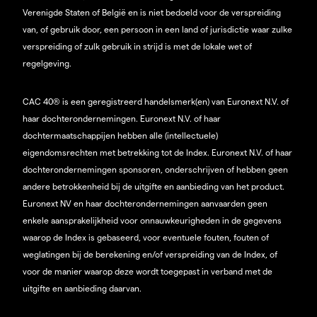
Verenigde Staten of België en is niet bedoeld voor de verspreiding
van, of gebruik door, een persoon in een land of jurisdictie waar zulke
verspreiding of zulk gebruik in strijd is met de lokale wet of
regelgeving.
CAC 40® is een geregistreerd handelsmerk(en) van Euronext N.V. of
haar dochterondernemingen. Euronext N.V. of haar
dochtermaatschappijen hebben alle (intellectuele)
eigendomsrechten met betrekking tot de Index. Euronext N.V. of haar
dochterondernemingen sponsoren, onderschrijven of hebben geen
andere betrokkenheid bij de uitgifte en aanbieding van het product.
Euronext NV en haar dochterondernemingen aanvaarden geen
enkele aansprakelijkheid voor onnauwkeurigheden in de gegevens
waarop de Index is gebaseerd, voor eventuele fouten, fouten of
weglatingen bij de berekening en/of verspreiding van de Index, of
voor de manier waarop deze wordt toegepast in verband met de
uitgifte en aanbieding daarvan.