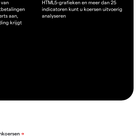
 van
HTML5-grafieken en meer dan 25
itbetalingen
indicatoren kunt u koersen uitvoerig
erts aan,
analyseren
ding krijgt