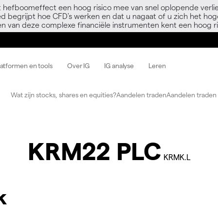
 hefboomeffect een hoog risico mee van snel oplopende verli
ed begrijpt hoe CFD's werken en dat u nagaat of u zich het hoge
en van deze complexe financiële instrumenten kent een hoog ri
latformen en tools
Over IG
IG analyse
Leren
Wat zijn stocks, shares en equities?
Aandelen traden
Aandelen traden 
KRM22 PLC
KRMK.L
k