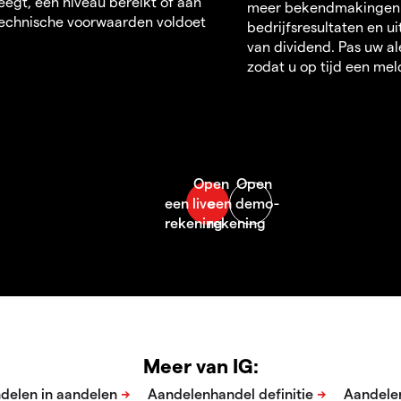
egt, een niveau bereikt of aan
meer bekendmakingen
echnische voorwaarden voldoet
bedrijfsresultaten en u
van dividend. Pas uw al
zodat u op tijd een mel
Meer van IG: