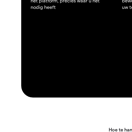
het platform, precies waar u het
bewe
nodig heeft
uw t