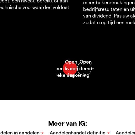
egt, een niveau bereikt of aan
meer bekendmakingen
echnische voorwaarden voldoet
bedrijfsresultaten en u
van dividend. Pas uw al
zodat u op tijd een mel
Meer van IG: