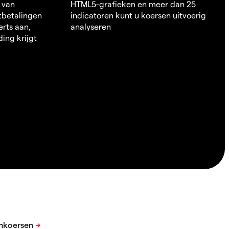
 van
HTML5-grafieken en meer dan 25
itbetalingen
indicatoren kunt u koersen uitvoerig
erts aan,
analyseren
ding krijgt