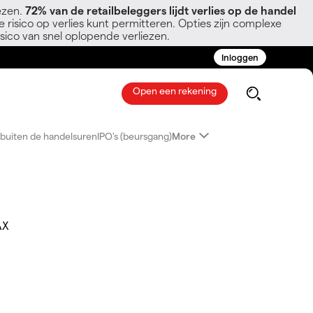
ezen.
72% van de retailbeleggers lijdt verlies op de handel
 risico op verlies kunt permitteren. Opties zijn complexe
sico van snel oplopende verliezen.
Inloggen
Open een rekening
buiten de handelsuren
IPO's (beursgang)
More
AX