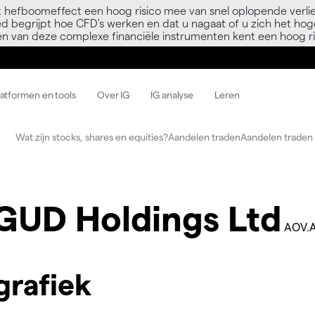
 hefboomeffect een hoog risico mee van snel oplopende verli
ed begrijpt hoe CFD's werken en dat u nagaat of u zich het hoge
en van deze complexe financiële instrumenten kent een hoog ri
latformen en tools
Over IG
IG analyse
Leren
Wat zijn stocks, shares en equities?
Aandelen traden
Aandelen traden 
GUD Holdings Ltd
AOV.
grafiek