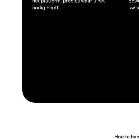
het platform, precies waar u het
bewe
nodig heeft
uw t