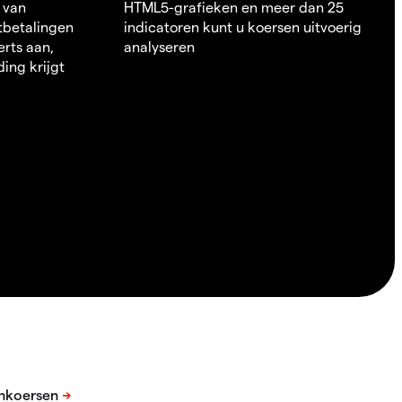
 van
HTML5-grafieken en meer dan 25
itbetalingen
indicatoren kunt u koersen uitvoerig
erts aan,
analyseren
ding krijgt