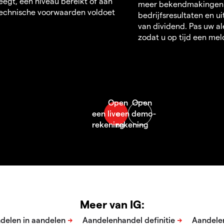
egt, een niveau bereikt of aan
meer bekendmakingen
echnische voorwaarden voldoet
bedrijfsresultaten en u
van dividend. Pas uw al
zodat u op tijd een mel
Meer van IG: