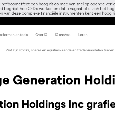
 hefboomeffect een hoog risico mee van snel oplopende verli
ed begrijpt hoe CFD's werken en dat u nagaat of u zich het hoge
en van deze complexe financiële instrumenten kent een hoog ri
latformen en tools
Over IG
IG analyse
Leren
Wat zijn stocks, shares en equities?
Aandelen traden
Aandelen traden 
e Generation Holdi
on Holdings Inc grafi