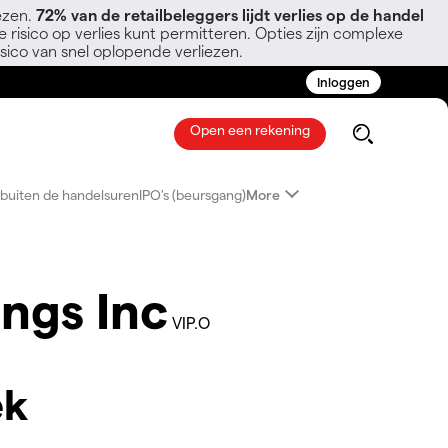
ezen.
72% van de retailbeleggers lijdt verlies op de handel
 risico op verlies kunt permitteren. Opties zijn complexe
sico van snel oplopende verliezen.
Inloggen
Open een rekening
buiten de handelsuren
IPO's (beursgang)
More
ngs Inc
VIP.O
ek