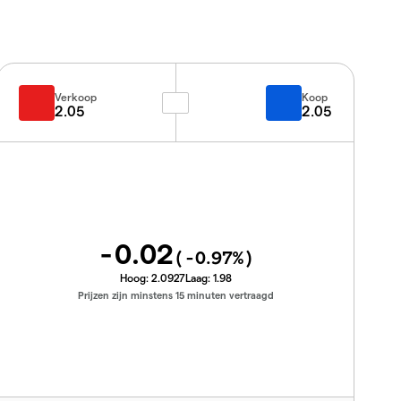
Verkoop
Koop
2.05
2.05
-0.02
(
-0.97
%)
Hoog:
2.0927
Laag:
1.98
Prijzen zijn minstens 15 minuten vertraagd