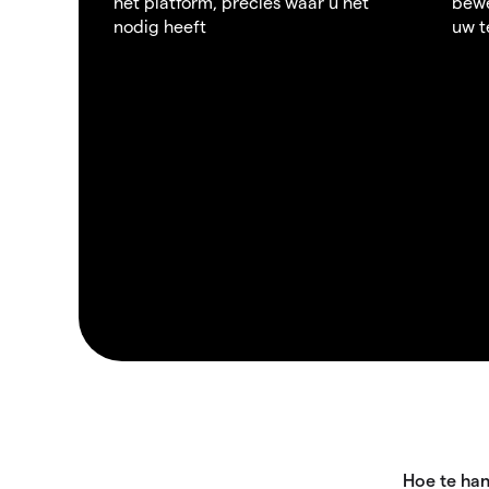
het platform, precies waar u het
bewe
nodig heeft
uw t