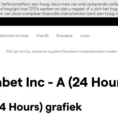
 hefboomeffect een hoog risico mee van snel oplopende verli
ed begrijpt hoe CFD's werken en dat u nagaat of u zich het hoge
en van deze complexe financiële instrumenten kent een hoog ri
latformen en tools
Over IG
IG analyse
Leren
Wat zijn stocks, shares en equities?
Aandelen traden
Aandelen traden 
bet Inc - A (24 Hou
4 Hours) grafiek