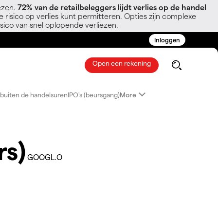
ezen.
72% van de retailbeleggers lijdt verlies op de handel
 risico op verlies kunt permitteren. Opties zijn complexe
sico van snel oplopende verliezen.
Inloggen
Open een rekening
buiten de handelsuren
IPO's (beursgang)
More
rs)
GOOGL.O