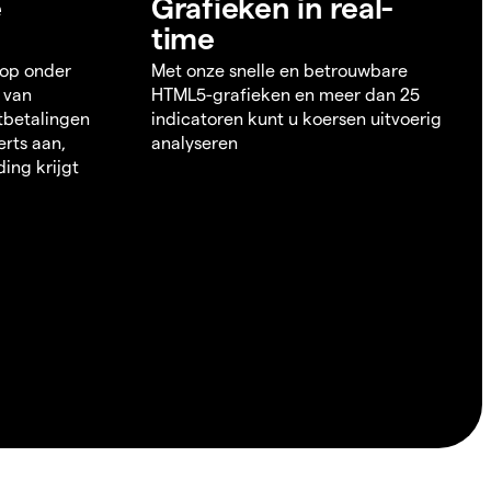
e
Grafieken in real-
time
 op onder
Met onze snelle en betrouwbare
 van
HTML5-grafieken en meer dan 25
itbetalingen
indicatoren kunt u koersen uitvoerig
erts aan,
analyseren
ding krijgt