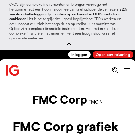
CFD’s zijn complexe instrumenten en brengen vanwege het
hefboomeffect een hoog risico mee van snel oplopende verliezen.
72%
van de retailbeleggers lijdt verlies op de handel in CFD’s met deze
aanbieder.
Het is belangrijk dat u goed begrijpt hoe CFD's werken en
dat u nagaat of u zich het hoge risico op verlies kunt permitteren.
Opties zijn complexe financiële instrumenten. Het traden van deze
complexe financiële instrumenten kent een hoog risico van snel
oplopende verliezen.
Inloggen
Open een rekening
FMC Corp
FMC.N
FMC Corp grafiek