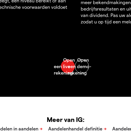
egt, een niveau bereikt of aan
meer bekendmakingen
echnische voorwaarden voldoet
bedrijfsresultaten en u
van dividend. Pas uw al
zodat u op tijd een mel
Meer van IG: