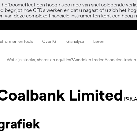
 hefboomeffect een hoog risico mee van snel oplopende verli
ed begrijpt hoe CFD's werken en dat u nagaat of u zich het hoge
en van deze complexe financiële instrumenten kent een hoog ri
latformen en tools
Over IG
IG analyse
Leren
Wat zijn stocks, shares en equities?
Aandelen traden
Aandelen traden 
Coalbank Limited
PXR.
grafiek