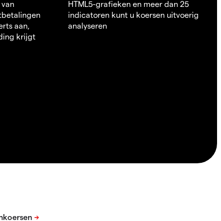
 van
HTML5-grafieken en meer dan 25
itbetalingen
indicatoren kunt u koersen uitvoerig
erts aan,
analyseren
ding krijgt