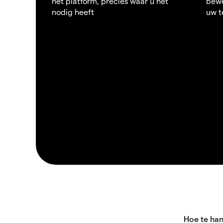
het platform, precies waar u het
bewe
nodig heeft
uw t