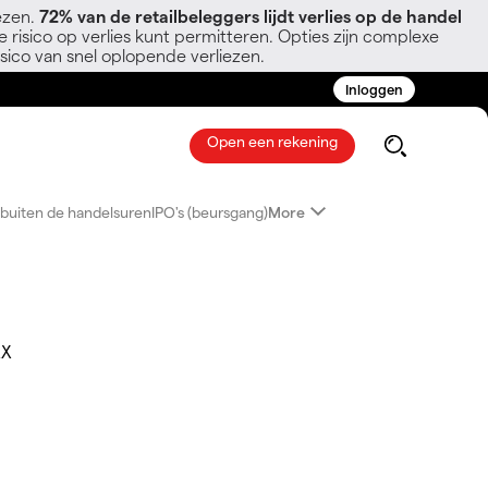
ezen.
72% van de retailbeleggers lijdt verlies op de handel
 risico op verlies kunt permitteren. Opties zijn complexe
sico van snel oplopende verliezen.
Inloggen
Open een rekening
buiten de handelsuren
IPO's (beursgang)
More
AX