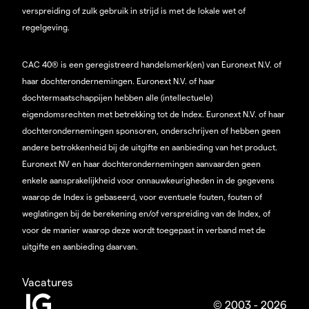
verspreiding of zulk gebruik in strijd is met de lokale wet of
regelgeving.
CAC 40® is een geregistreerd handelsmerk(en) van Euronext N.V. of
haar dochterondernemingen. Euronext N.V. of haar
dochtermaatschappijen hebben alle (intellectuele)
eigendomsrechten met betrekking tot de Index. Euronext N.V. of haar
dochterondernemingen sponsoren, onderschrijven of hebben geen
andere betrokkenheid bij de uitgifte en aanbieding van het product.
Euronext NV en haar dochterondernemingen aanvaarden geen
enkele aansprakelijkheid voor onnauwkeurigheden in de gegevens
waarop de Index is gebaseerd, voor eventuele fouten, fouten of
weglatingen bij de berekening en/of verspreiding van de Index, of
voor de manier waarop deze wordt toegepast in verband met de
uitgifte en aanbieding daarvan.
Vacatures
© 2003 - 2026