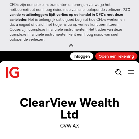
CFD’s zijn complexe instrumenten en brengen vanwege het
hefboomeffect een hoog risico mee van snel oplopende verliezen.
72%
van de retailbeleggers lijdt verlies op de handel in CFD’s met deze
aanbieder.
Het is belangrijk dat u goed begrijpt hoe CFD's werken en
dat u nagaat of u zich het hoge risico op verlies kunt permitteren.
Opties zijn complexe financiële instrumenten. Het traden van deze
complexe financiële instrumenten kent een hoog risico van snel
oplopende verliezen.
Inloggen
Open een rekening
ClearView Wealth
Ltd
CVW.AX