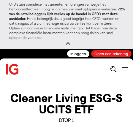
CFD’s zijn complexe instrumenten en brengen vanwege het
hefboomeffect een hoog risico mee van snel oplopende verliezen.
72%
van de retailbeleggers lijdt verlies op de handel in CFD’s met deze
aanbieder.
Het is belangrijk dat u goed begrijpt hoe CFD's werken en
dat u nagaat of u zich het hoge risico op verlies kunt permitteren.
Opties zijn complexe financiële instrumenten. Het traden van deze
complexe financiële instrumenten kent een hoog risico van snel
oplopende verliezen.
Inloggen
Open een rekening
Cleaner Living ESG-S
UCITS ETF
DTOP.L