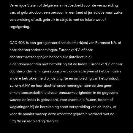
Verenigde Staten of België en is niet bedoeld voor de verspreiding
van, of gebruik door, een persoon in een land of jurisdictie waar zulke
verspreiding of zulk gebruik in strijd is met de lokale wet of
regelgeving.
CAC 40® is een geregistreerd handelsmerk(en) van Euronext N.V. of
haar dochterondernemingen. Euronext N.V. of haar
dochtermaatschappijen hebben alle (intellectuele)
eigendomsrechten met betrekking tot de Index. Euronext N.V. of haar
dochterondernemingen sponsoren, onderschrijven of hebben geen
andere betrokkenheid bij de uitgifte en aanbieding van het product.
Euronext NV en haar dochterondernemingen aanvaarden geen
enkele aansprakelijkheid voor onnauwkeurigheden in de gegevens
waarop de Index is gebaseerd, voor eventuele fouten, fouten of
weglatingen bij de berekening en/of verspreiding van de Index, of
voor de manier waarop deze wordt toegepast in verband met de
uitgifte en aanbieding daarvan.