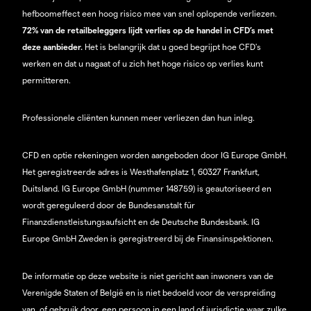
hefboomeffect een hoog risico mee van snel oplopende verliezen.
72% van de retailbeleggers lijdt verlies op de handel in CFD’s met
deze aanbieder.
Het is belangrijk dat u goed begrijpt hoe CFD's
werken en dat u nagaat of u zich het hoge risico op verlies kunt
permitteren.
Professionele cliënten kunnen meer verliezen dan hun inleg.
CFD en optie rekeningen worden aangeboden door IG Europe GmbH.
Het geregistreerde adres is Westhafenplatz 1, 60327 Frankfurt,
Duitsland. IG Europe GmbH (nummer 148759) is geautoriseerd en
wordt gereguleerd door de Bundesanstalt für
Finanzdienstleistungsaufsicht en de Deutsche Bundesbank. IG
Europe GmbH Zweden is geregistreerd bij de Finansinspektionen.
De informatie op deze website is niet gericht aan inwoners van de
Verenigde Staten of België en is niet bedoeld voor de verspreiding
van, of gebruik door, een persoon in een land of jurisdictie waar zulke