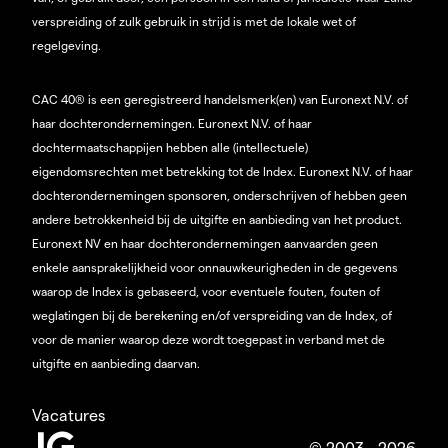
verspreiding of zulk gebruik in strijd is met de lokale wet of
regelgeving.
CAC 40® is een geregistreerd handelsmerk(en) van Euronext N.V. of
haar dochterondernemingen. Euronext N.V. of haar
dochtermaatschappijen hebben alle (intellectuele)
eigendomsrechten met betrekking tot de Index. Euronext N.V. of haar
dochterondernemingen sponsoren, onderschrijven of hebben geen
andere betrokkenheid bij de uitgifte en aanbieding van het product.
Euronext NV en haar dochterondernemingen aanvaarden geen
enkele aansprakelijkheid voor onnauwkeurigheden in de gegevens
waarop de Index is gebaseerd, voor eventuele fouten, fouten of
weglatingen bij de berekening en/of verspreiding van de Index, of
voor de manier waarop deze wordt toegepast in verband met de
uitgifte en aanbieding daarvan.
Vacatures
© 2003 - 2026