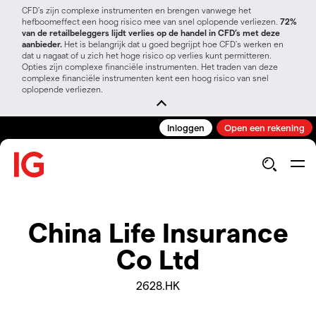
CFD’s zijn complexe instrumenten en brengen vanwege het
hefboomeffect een hoog risico mee van snel oplopende verliezen.
72%
van de retailbeleggers lijdt verlies op de handel in CFD’s met deze
aanbieder.
Het is belangrijk dat u goed begrijpt hoe CFD's werken en
dat u nagaat of u zich het hoge risico op verlies kunt permitteren.
Opties zijn complexe financiële instrumenten. Het traden van deze
complexe financiële instrumenten kent een hoog risico van snel
oplopende verliezen.
Inloggen
Open een rekening
China Life Insurance
Co Ltd
2628.HK