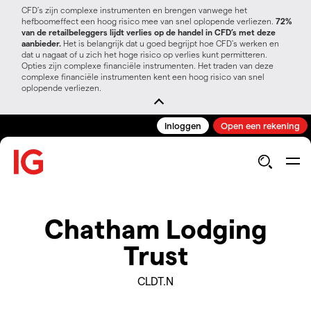
CFD’s zijn complexe instrumenten en brengen vanwege het
hefboomeffect een hoog risico mee van snel oplopende verliezen.
72%
van de retailbeleggers lijdt verlies op de handel in CFD’s met deze
aanbieder.
Het is belangrijk dat u goed begrijpt hoe CFD's werken en
dat u nagaat of u zich het hoge risico op verlies kunt permitteren.
Opties zijn complexe financiële instrumenten. Het traden van deze
complexe financiële instrumenten kent een hoog risico van snel
oplopende verliezen.
Inloggen
Open een rekening
Chatham Lodging
Trust
CLDT.N