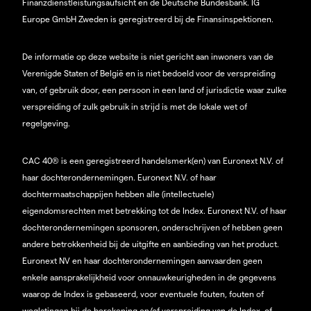
Finanzdienstleistungsaufsicht en de Deutsche Bundesbank. IG
Europe GmbH Zweden is geregistreerd bij de Finansinspektionen.
De informatie op deze website is niet gericht aan inwoners van de
Verenigde Staten of België en is niet bedoeld voor de verspreiding
van, of gebruik door, een persoon in een land of jurisdictie waar zulke
verspreiding of zulk gebruik in strijd is met de lokale wet of
regelgeving.
CAC 40® is een geregistreerd handelsmerk(en) van Euronext N.V. of
haar dochterondernemingen. Euronext N.V. of haar
dochtermaatschappijen hebben alle (intellectuele)
eigendomsrechten met betrekking tot de Index. Euronext N.V. of haar
dochterondernemingen sponsoren, onderschrijven of hebben geen
andere betrokkenheid bij de uitgifte en aanbieding van het product.
Euronext NV en haar dochterondernemingen aanvaarden geen
enkele aansprakelijkheid voor onnauwkeurigheden in de gegevens
waarop de Index is gebaseerd, voor eventuele fouten, fouten of
weglatingen bij de berekening en/of verspreiding van de Index, of