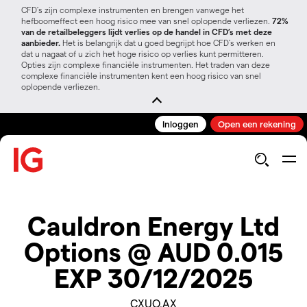
CFD’s zijn complexe instrumenten en brengen vanwege het
hefboomeffect een hoog risico mee van snel oplopende verliezen.
72%
van de retailbeleggers lijdt verlies op de handel in CFD’s met deze
aanbieder.
Het is belangrijk dat u goed begrijpt hoe CFD's werken en
dat u nagaat of u zich het hoge risico op verlies kunt permitteren.
Opties zijn complexe financiële instrumenten. Het traden van deze
complexe financiële instrumenten kent een hoog risico van snel
oplopende verliezen.
Inloggen
Open een rekening
Cauldron Energy Ltd
Options @ AUD 0.015
EXP 30/12/2025
CXUO.AX