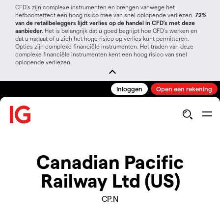
CFD’s zijn complexe instrumenten en brengen vanwege het
hefboomeffect een hoog risico mee van snel oplopende verliezen.
72%
van de retailbeleggers lijdt verlies op de handel in CFD’s met deze
aanbieder.
Het is belangrijk dat u goed begrijpt hoe CFD's werken en
dat u nagaat of u zich het hoge risico op verlies kunt permitteren.
Opties zijn complexe financiële instrumenten. Het traden van deze
complexe financiële instrumenten kent een hoog risico van snel
oplopende verliezen.
Inloggen
Open een rekening
Canadian Pacific
Railway Ltd (US)
CP.N