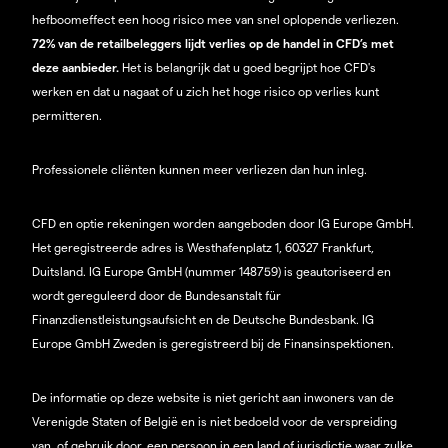
hefboomeffect een hoog risico mee van snel oplopende verliezen.
72% van de retailbeleggers lijdt verlies op de handel in CFD’s met
deze aanbieder.
Het is belangrijk dat u goed begrijpt hoe CFD's
werken en dat u nagaat of u zich het hoge risico op verlies kunt
permitteren.
Professionele cliënten kunnen meer verliezen dan hun inleg.
CFD en optie rekeningen worden aangeboden door IG Europe GmbH.
Het geregistreerde adres is Westhafenplatz 1, 60327 Frankfurt,
Duitsland. IG Europe GmbH (nummer 148759) is geautoriseerd en
wordt gereguleerd door de Bundesanstalt für
Finanzdienstleistungsaufsicht en de Deutsche Bundesbank. IG
Europe GmbH Zweden is geregistreerd bij de Finansinspektionen.
De informatie op deze website is niet gericht aan inwoners van de
Verenigde Staten of België en is niet bedoeld voor de verspreiding
van, of gebruik door, een persoon in een land of jurisdictie waar zulke