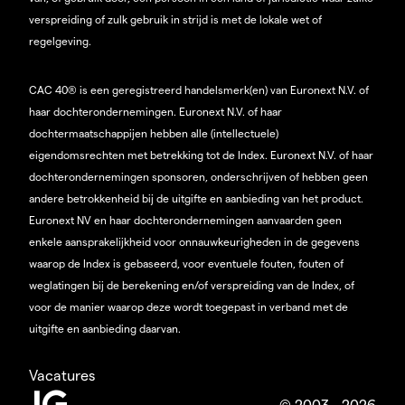
verspreiding of zulk gebruik in strijd is met de lokale wet of
regelgeving.
CAC 40® is een geregistreerd handelsmerk(en) van Euronext N.V. of
haar dochterondernemingen. Euronext N.V. of haar
dochtermaatschappijen hebben alle (intellectuele)
eigendomsrechten met betrekking tot de Index. Euronext N.V. of haar
dochterondernemingen sponsoren, onderschrijven of hebben geen
andere betrokkenheid bij de uitgifte en aanbieding van het product.
Euronext NV en haar dochterondernemingen aanvaarden geen
enkele aansprakelijkheid voor onnauwkeurigheden in de gegevens
waarop de Index is gebaseerd, voor eventuele fouten, fouten of
weglatingen bij de berekening en/of verspreiding van de Index, of
voor de manier waarop deze wordt toegepast in verband met de
uitgifte en aanbieding daarvan.
Vacatures
© 2003 - 2026