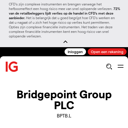
CFD’s zijn complexe instrumenten en brengen vanwege het
hefboomeffect een hoog risico mee van snel oplopende verliezen.
72%
van de retailbeleggers lijdt verlies op de handel in CFD’s met deze
aanbieder.
Het is belangrijk dat u goed begrijpt hoe CFD's werken en
dat u nagaat of u zich het hoge risico op verlies kunt permitteren.
Opties zijn complexe financiële instrumenten. Het traden van deze
complexe financiële instrumenten kent een hoog risico van snel
oplopende verliezen.
Inloggen
Open een rekening
Bridgepoint Group
PLC
BPTB.L