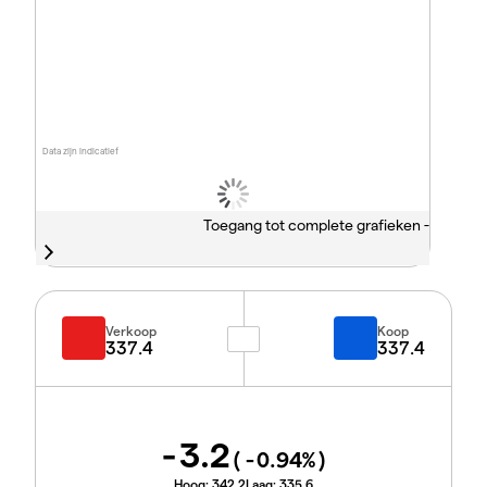
Data zijn indicatief
Toegang tot complete grafieken -
Verkoop
Koop
337.4
337.4
-3.2
(
-0.94
%)
Hoog:
342.2
Laag:
335.6