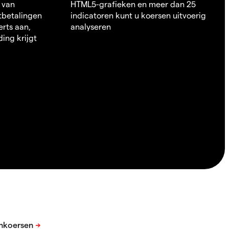
 van
HTML5-grafieken en meer dan 25
itbetalingen
indicatoren kunt u koersen uitvoerig
erts aan,
analyseren
ding krijgt