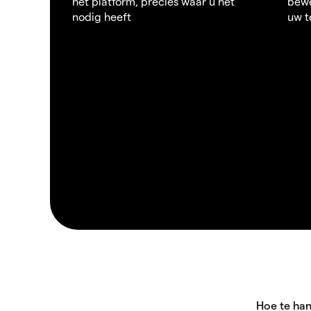
het platform, precies waar u het
bewe
nodig heeft
uw t