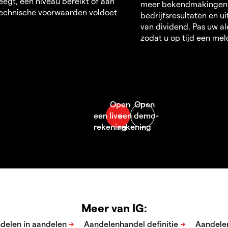
egt, een niveau bereikt of aan
meer bekendmakingen
echnische voorwaarden voldoet
bedrijfsresultaten en u
van dividend. Pas uw al
zodat u op tijd een mel
Meer van IG: