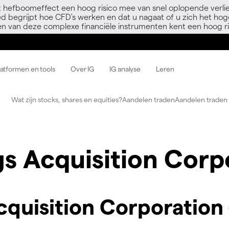
 hefboomeffect een hoog risico mee van snel oplopende verli
ed begrijpt hoe CFD's werken en dat u nagaat of u zich het hoge
en van deze complexe financiële instrumenten kent een hoog ri
latformen en tools
Over IG
IG analyse
Leren
Wat zijn stocks, shares en equities?
Aandelen traden
Aandelen traden 
s Acquisition Corp
quisition Corporation 