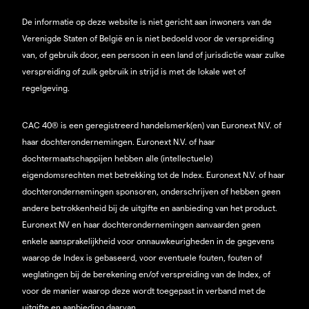
De informatie op deze website is niet gericht aan inwoners van de
Verenigde Staten of België en is niet bedoeld voor de verspreiding
van, of gebruik door, een persoon in een land of jurisdictie waar zulke
verspreiding of zulk gebruik in strijd is met de lokale wet of
regelgeving.
CAC 40® is een geregistreerd handelsmerk(en) van Euronext N.V. of
haar dochterondernemingen. Euronext N.V. of haar
dochtermaatschappijen hebben alle (intellectuele)
eigendomsrechten met betrekking tot de Index. Euronext N.V. of haar
dochterondernemingen sponsoren, onderschrijven of hebben geen
andere betrokkenheid bij de uitgifte en aanbieding van het product.
Euronext NV en haar dochterondernemingen aanvaarden geen
enkele aansprakelijkheid voor onnauwkeurigheden in de gegevens
waarop de Index is gebaseerd, voor eventuele fouten, fouten of
weglatingen bij de berekening en/of verspreiding van de Index, of
voor de manier waarop deze wordt toegepast in verband met de
uitgifte en aanbieding daarvan.