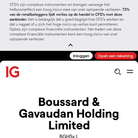
CFD’s zijn complexe instrumenten en brengen vanwege het
hefboomeffect een hoog risico mee van snel oplopende verliezen.
72%
van de retailbeleggers lijdt verlies op de handel in CFD’s met deze
aanbieder.
Het is belangrijk dat u goed begrijpt hoe CFD's werken en
dat u nagaat of u zich het hoge risico op verlies kunt permitteren.
Opties zijn complexe financiële instrumenten. Het traden van deze
complexe financiële instrumenten kent een hoog risico van snel
oplopende verliezen.
Inloggen
Open een rekening
Boussard &
Gavaudan Holding
Limited
BGHSx.L