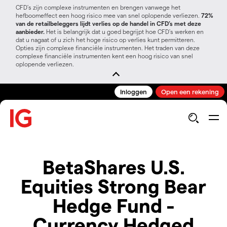
CFD’s zijn complexe instrumenten en brengen vanwege het
hefboomeffect een hoog risico mee van snel oplopende verliezen.
72%
van de retailbeleggers lijdt verlies op de handel in CFD’s met deze
aanbieder.
Het is belangrijk dat u goed begrijpt hoe CFD's werken en
dat u nagaat of u zich het hoge risico op verlies kunt permitteren.
Opties zijn complexe financiële instrumenten. Het traden van deze
complexe financiële instrumenten kent een hoog risico van snel
oplopende verliezen.
Inloggen
Open een rekening
BetaShares U.S.
Equities Strong Bear
Hedge Fund -
Currency Hedged