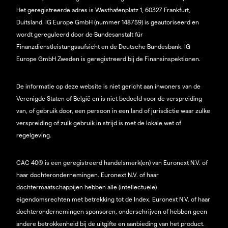
Het geregistreerde adres is Westhafenplatz 1, 60327 Frankfurt,
Duitsland. IG Europe GmbH (nummer 148759) is geautoriseerd en
wordt gereguleerd door de Bundesanstalt für
Finanzdienstleistungsaufsicht en de Deutsche Bundesbank. IG
Europe GmbH Zweden is geregistreerd bij de Finansinspektionen.
De informatie op deze website is niet gericht aan inwoners van de
Verenigde Staten of België en is niet bedoeld voor de verspreiding
van, of gebruik door, een persoon in een land of jurisdictie waar zulke
verspreiding of zulk gebruik in strijd is met de lokale wet of
regelgeving.
CAC 40® is een geregistreerd handelsmerk(en) van Euronext N.V. of
haar dochterondernemingen. Euronext N.V. of haar
dochtermaatschappijen hebben alle (intellectuele)
eigendomsrechten met betrekking tot de Index. Euronext N.V. of haar
dochterondernemingen sponsoren, onderschrijven of hebben geen
andere betrokkenheid bij de uitgifte en aanbieding van het product.