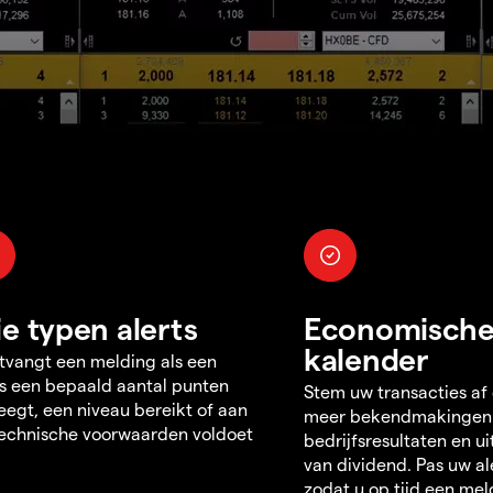
ie typen alerts
Economisch
kalender
tvangt een melding als een
s een bepaald aantal punten
Stem uw transacties af
egt, een niveau bereikt of aan
meer bekendmakingen
echnische voorwaarden voldoet
bedrijfsresultaten en u
van dividend. Pas uw al
zodat u op tijd een mel