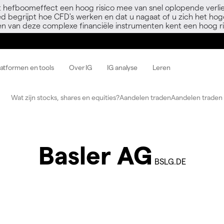
 hefboomeffect een hoog risico mee van snel oplopende verli
ed begrijpt hoe CFD's werken en dat u nagaat of u zich het hoge
en van deze complexe financiële instrumenten kent een hoog ri
latformen en tools
Over IG
IG analyse
Leren
Wat zijn stocks, shares en equities?
Aandelen traden
Aandelen traden 
Basler AG
BSLG.DE