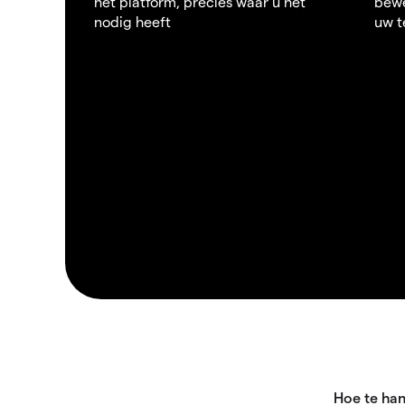
het platform, precies waar u het
bewe
nodig heeft
uw t