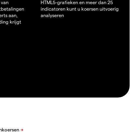
 van
HTML5-grafieken en meer dan 25
itbetalingen
indicatoren kunt u koersen uitvoerig
erts aan,
analyseren
ding krijgt