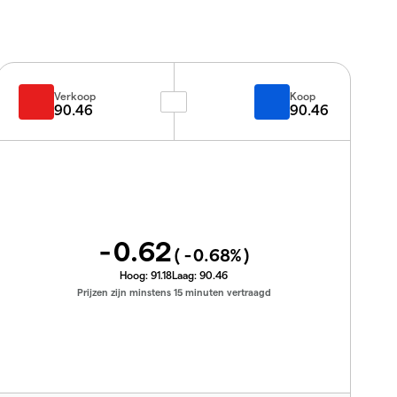
Verkoop
Koop
90.46
90.46
-0.62
(
-0.68
%)
Hoog:
91.18
Laag:
90.46
Prijzen zijn minstens 15 minuten vertraagd