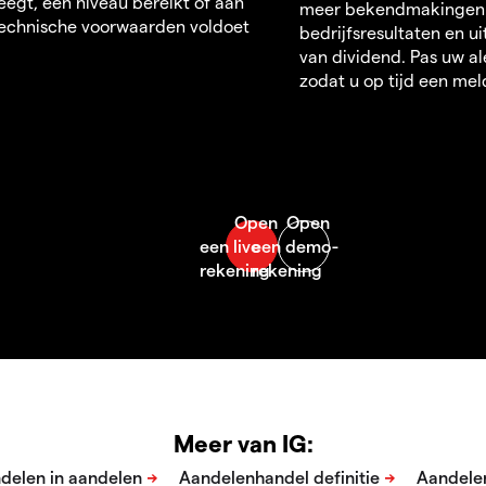
egt, een niveau bereikt of aan
meer bekendmakingen
echnische voorwaarden voldoet
bedrijfsresultaten en u
van dividend. Pas uw al
zodat u op tijd een mel
Meer van IG: