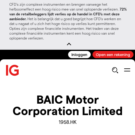
CFD’s zijn complexe instrumenten en brengen vanwege het
hefboomeffect een hoog risico mee van snel oplopende verliezen.
72%
van de retailbeleggers lijdt verlies op de handel in CFD’s met deze
aanbieder.
Het is belangrijk dat u goed begrijpt hoe CFD's werken en
dat u nagaat of u zich het hoge risico op verlies kunt permitteren.
Opties zijn complexe financiële instrumenten. Het traden van deze
complexe financiële instrumenten kent een hoog risico van snel
oplopende verliezen.
Inloggen
Open een rekening
BAIC Motor
Corporation Limited
1958.HK