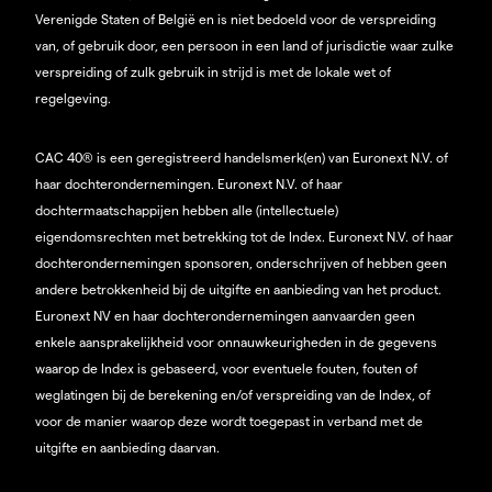
Verenigde Staten of België en is niet bedoeld voor de verspreiding
van, of gebruik door, een persoon in een land of jurisdictie waar zulke
verspreiding of zulk gebruik in strijd is met de lokale wet of
regelgeving.
CAC 40® is een geregistreerd handelsmerk(en) van Euronext N.V. of
haar dochterondernemingen. Euronext N.V. of haar
dochtermaatschappijen hebben alle (intellectuele)
eigendomsrechten met betrekking tot de Index. Euronext N.V. of haar
dochterondernemingen sponsoren, onderschrijven of hebben geen
andere betrokkenheid bij de uitgifte en aanbieding van het product.
Euronext NV en haar dochterondernemingen aanvaarden geen
enkele aansprakelijkheid voor onnauwkeurigheden in de gegevens
waarop de Index is gebaseerd, voor eventuele fouten, fouten of
weglatingen bij de berekening en/of verspreiding van de Index, of
voor de manier waarop deze wordt toegepast in verband met de
uitgifte en aanbieding daarvan.