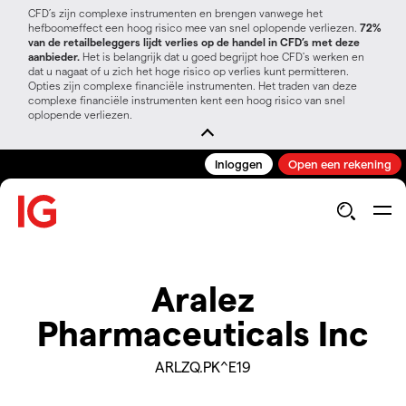
CFD’s zijn complexe instrumenten en brengen vanwege het
hefboomeffect een hoog risico mee van snel oplopende verliezen.
72%
van de retailbeleggers lijdt verlies op de handel in CFD’s met deze
aanbieder.
Het is belangrijk dat u goed begrijpt hoe CFD's werken en
dat u nagaat of u zich het hoge risico op verlies kunt permitteren.
Opties zijn complexe financiële instrumenten. Het traden van deze
complexe financiële instrumenten kent een hoog risico van snel
oplopende verliezen.
Inloggen
Open een rekening
Aralez
Pharmaceuticals Inc
ARLZQ.PK^E19