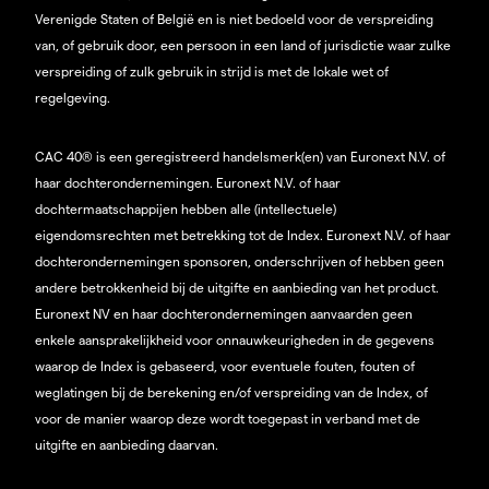
Verenigde Staten of België en is niet bedoeld voor de verspreiding
van, of gebruik door, een persoon in een land of jurisdictie waar zulke
verspreiding of zulk gebruik in strijd is met de lokale wet of
regelgeving.
CAC 40® is een geregistreerd handelsmerk(en) van Euronext N.V. of
haar dochterondernemingen. Euronext N.V. of haar
dochtermaatschappijen hebben alle (intellectuele)
eigendomsrechten met betrekking tot de Index. Euronext N.V. of haar
dochterondernemingen sponsoren, onderschrijven of hebben geen
andere betrokkenheid bij de uitgifte en aanbieding van het product.
Euronext NV en haar dochterondernemingen aanvaarden geen
enkele aansprakelijkheid voor onnauwkeurigheden in de gegevens
waarop de Index is gebaseerd, voor eventuele fouten, fouten of
weglatingen bij de berekening en/of verspreiding van de Index, of
voor de manier waarop deze wordt toegepast in verband met de
uitgifte en aanbieding daarvan.