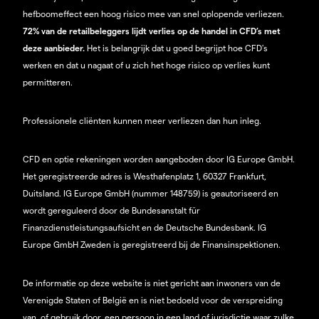
hefboomeffect een hoog risico mee van snel oplopende verliezen.
72% van de retailbeleggers lijdt verlies op de handel in CFD’s met
deze aanbieder.
Het is belangrijk dat u goed begrijpt hoe CFD's
werken en dat u nagaat of u zich het hoge risico op verlies kunt
permitteren.
Professionele cliënten kunnen meer verliezen dan hun inleg.
CFD en optie rekeningen worden aangeboden door IG Europe GmbH.
Het geregistreerde adres is Westhafenplatz 1, 60327 Frankfurt,
Duitsland. IG Europe GmbH (nummer 148759) is geautoriseerd en
wordt gereguleerd door de Bundesanstalt für
Finanzdienstleistungsaufsicht en de Deutsche Bundesbank. IG
Europe GmbH Zweden is geregistreerd bij de Finansinspektionen.
De informatie op deze website is niet gericht aan inwoners van de
Verenigde Staten of België en is niet bedoeld voor de verspreiding
van, of gebruik door, een persoon in een land of jurisdictie waar zulke