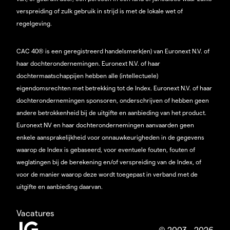
verspreiding of zulk gebruik in strijd is met de lokale wet of
regelgeving.
CAC 40® is een geregistreerd handelsmerk(en) van Euronext N.V. of
haar dochterondernemingen. Euronext N.V. of haar
dochtermaatschappijen hebben alle (intellectuele)
eigendomsrechten met betrekking tot de Index. Euronext N.V. of haar
dochterondernemingen sponsoren, onderschrijven of hebben geen
andere betrokkenheid bij de uitgifte en aanbieding van het product.
Euronext NV en haar dochterondernemingen aanvaarden geen
enkele aansprakelijkheid voor onnauwkeurigheden in de gegevens
waarop de Index is gebaseerd, voor eventuele fouten, fouten of
weglatingen bij de berekening en/of verspreiding van de Index, of
voor de manier waarop deze wordt toegepast in verband met de
uitgifte en aanbieding daarvan.
Vacatures
© 2003 - 2026