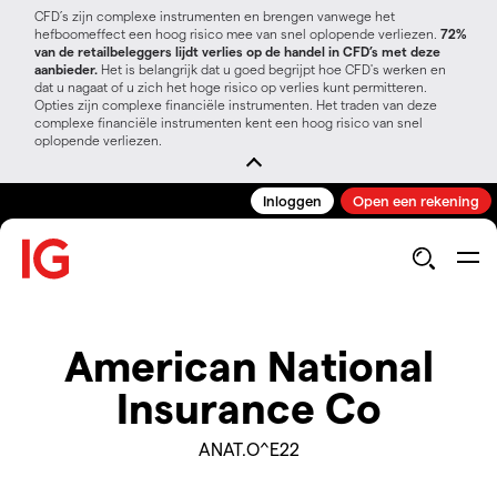
CFD’s zijn complexe instrumenten en brengen vanwege het
hefboomeffect een hoog risico mee van snel oplopende verliezen.
72%
van de retailbeleggers lijdt verlies op de handel in CFD’s met deze
aanbieder.
Het is belangrijk dat u goed begrijpt hoe CFD's werken en
dat u nagaat of u zich het hoge risico op verlies kunt permitteren.
Opties zijn complexe financiële instrumenten. Het traden van deze
complexe financiële instrumenten kent een hoog risico van snel
oplopende verliezen.
Inloggen
Open een rekening
American National
Insurance Co
ANAT.O^E22