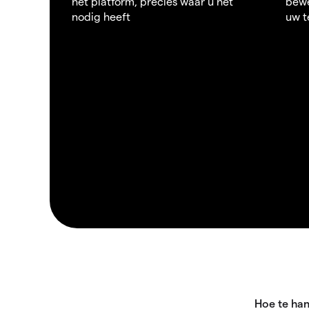
het platform, precies waar u het
bewe
nodig heeft
uw t