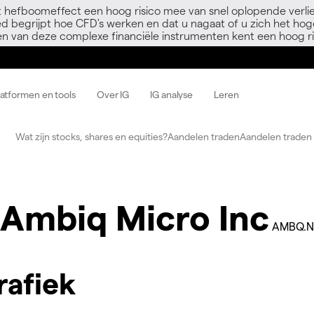
 hefboomeffect een hoog risico mee van snel oplopende verli
ed begrijpt hoe CFD's werken en dat u nagaat of u zich het hoge
en van deze complexe financiële instrumenten kent een hoog ri
latformen en tools
Over IG
IG analyse
Leren
Wat zijn stocks, shares en equities?
Aandelen traden
Aandelen traden 
Ambiq Micro Inc
AMBQ.N
rafiek