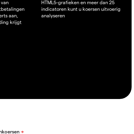
 van
HTML5-grafieken en meer dan 25
itbetalingen
indicatoren kunt u koersen uitvoerig
erts aan,
analyseren
ding krijgt