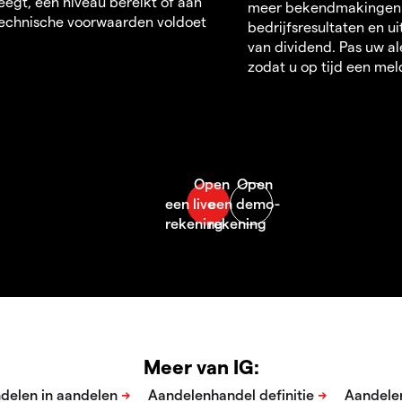
egt, een niveau bereikt of aan
meer bekendmakingen
echnische voorwaarden voldoet
bedrijfsresultaten en u
van dividend. Pas uw al
zodat u op tijd een mel
Meer van IG: