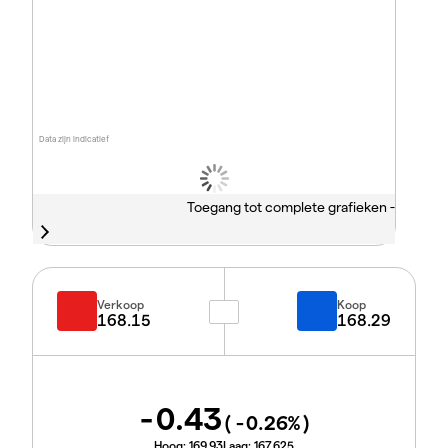
Data zijn indicatief
Toegang tot complete grafieken -
Verkoop
Koop
168.15
168.29
-0.43
(
-0.26
%)
Hoog:
169.93
Laag:
167.625