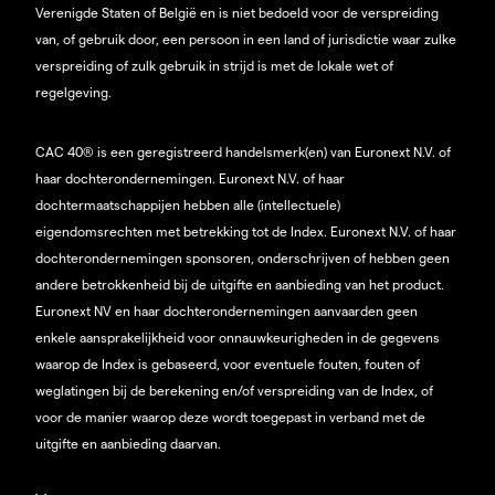
Verenigde Staten of België en is niet bedoeld voor de verspreiding
van, of gebruik door, een persoon in een land of jurisdictie waar zulke
verspreiding of zulk gebruik in strijd is met de lokale wet of
regelgeving.
CAC 40® is een geregistreerd handelsmerk(en) van Euronext N.V. of
haar dochterondernemingen. Euronext N.V. of haar
dochtermaatschappijen hebben alle (intellectuele)
eigendomsrechten met betrekking tot de Index. Euronext N.V. of haar
dochterondernemingen sponsoren, onderschrijven of hebben geen
andere betrokkenheid bij de uitgifte en aanbieding van het product.
Euronext NV en haar dochterondernemingen aanvaarden geen
enkele aansprakelijkheid voor onnauwkeurigheden in de gegevens
waarop de Index is gebaseerd, voor eventuele fouten, fouten of
weglatingen bij de berekening en/of verspreiding van de Index, of
voor de manier waarop deze wordt toegepast in verband met de
uitgifte en aanbieding daarvan.