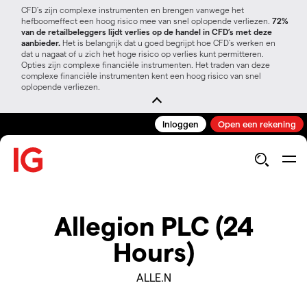
CFD’s zijn complexe instrumenten en brengen vanwege het
hefboomeffect een hoog risico mee van snel oplopende verliezen.
72%
van de retailbeleggers lijdt verlies op de handel in CFD’s met deze
aanbieder.
Het is belangrijk dat u goed begrijpt hoe CFD's werken en
dat u nagaat of u zich het hoge risico op verlies kunt permitteren.
Opties zijn complexe financiële instrumenten. Het traden van deze
complexe financiële instrumenten kent een hoog risico van snel
oplopende verliezen.
Inloggen
Open een rekening
Allegion PLC (24
Hours)
ALLE.N