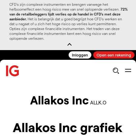
CFD’s zijn complexe instrumenten en brengen vanwege het
hefboomeffect een hoog risico mee van snel oplopende verliezen.
72%
van de retailbeleggers lijdt verlies op de handel in CFD’s met deze
aanbieder.
Het is belangrijk dat u goed begrijpt hoe CFD's werken en
dat u nagaat of u zich het hoge risico op verlies kunt permitteren.
Opties zijn complexe financiële instrumenten. Het traden van deze
complexe financiële instrumenten kent een hoog risico van snel
oplopende verliezen.
Inloggen
Open een rekening
Allakos Inc
ALLK.O
Allakos Inc grafiek