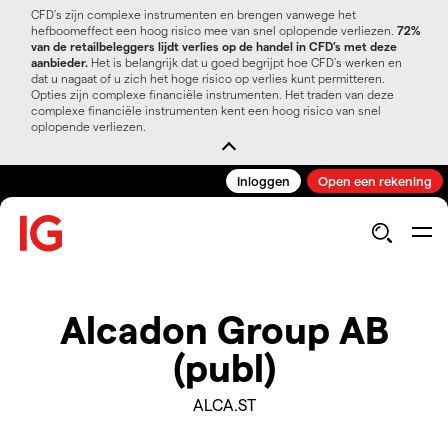
CFD’s zijn complexe instrumenten en brengen vanwege het
hefboomeffect een hoog risico mee van snel oplopende verliezen.
72%
van de retailbeleggers lijdt verlies op de handel in CFD’s met deze
aanbieder.
Het is belangrijk dat u goed begrijpt hoe CFD's werken en
dat u nagaat of u zich het hoge risico op verlies kunt permitteren.
Opties zijn complexe financiële instrumenten. Het traden van deze
complexe financiële instrumenten kent een hoog risico van snel
oplopende verliezen.
Inloggen
Open een rekening
Alcadon Group AB
(publ)
ALCA.ST