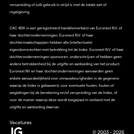
verspreiding of zulk gebruik in strijd is met de lokale wet of
regelgeving.
CAC 40® is een geregistreerd handelsmerk(en) van Euronext N.V. of
haar dochterondernemingen. Euronext N.V. of haar
dochtermaatschappijen hebben alle (intellectuele)
eigendomsrechten met betrekking tot de Index. Euronext N.V. of haar
dochterondernemingen sponsoren, onderschrijven of hebben geen
andere betrokkenheid bij de uitgifte en aanbieding van het product.
Euronext NV en haar dochterondernemingen aanvaarden geen
enkele aansprakelijkheid voor onnauwkeurigheden in de gegevens
waarop de Index is gebaseerd, voor eventuele fouten, fouten of
weglatingen bij de berekening en/of verspreiding van de Index, of
voor de manier waarop deze wordt toegepast in verband met de
uitgifte en aanbieding daarvan.
Vacatures
© 2003 - 2026